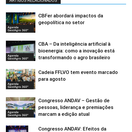
ARTIGOS RELACIONADOS
CBFer abordará impactos da
geopolítica no setor
Agenda
GestAgro 360°
CBA – Da inteligência artificial à
bioenergia: como a inovação está
Agenda
transformando o agro brasileiro
GestAgro 360°
Cadeia FFLVO tem evento marcado
para agosto
Agenda
GestAgro 360°
Congresso ANDAV – Gestão de
pessoas, liderança e premiações
Agenda
marcam a edição atual
GestAgro 360°
Congresso ANDAV: Efeitos da