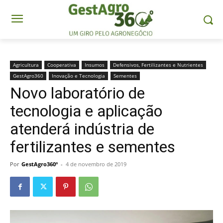
Agricultura
Cooperativa
Insumos
Defensivos, Fertilizantes e Nutrientes
GestAgro360
Inovação e Tecnologia
Sementes
Novo laboratório de
tecnologia e aplicação
atenderá indústria de
fertilizantes e sementes
Por
GestAgro360º
-
4 de novembro de 2019