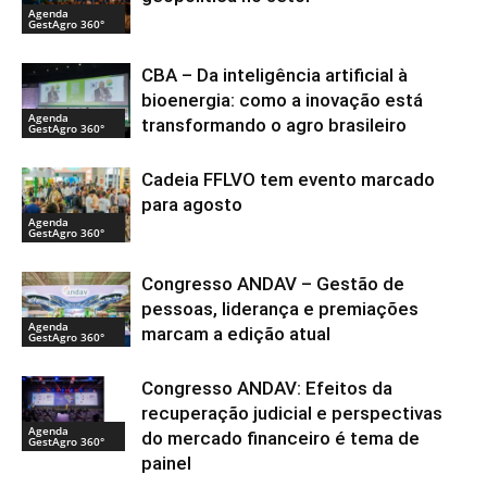
Agenda
GestAgro 360°
CBA – Da inteligência artificial à
bioenergia: como a inovação está
Agenda
transformando o agro brasileiro
GestAgro 360°
Cadeia FFLVO tem evento marcado
para agosto
Agenda
GestAgro 360°
Congresso ANDAV – Gestão de
pessoas, liderança e premiações
Agenda
marcam a edição atual
GestAgro 360°
Congresso ANDAV: Efeitos da
recuperação judicial e perspectivas
Agenda
do mercado financeiro é tema de
GestAgro 360°
painel