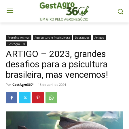
Proteína Animal
Aquicultura e Piscicultura
Destaques
Artigos
GestAgro360
ARTIGO – 2023, grandes
desafios para a psicultura
brasileira, mas vencemos!
Por
GestAgro360º
-
13 de abril de 2024