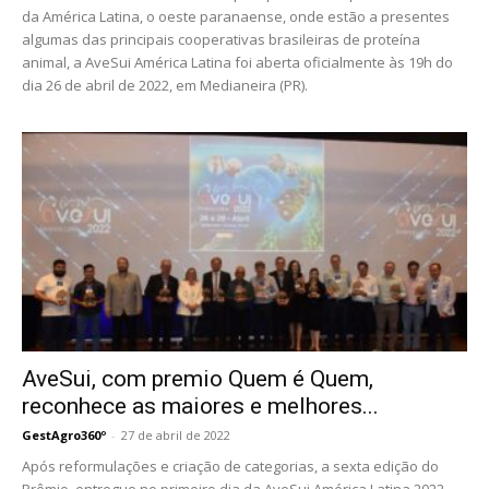
da América Latina, o oeste paranaense, onde estão a presentes
algumas das principais cooperativas brasileiras de proteína
animal, a AveSui América Latina foi aberta oficialmente às 19h do
dia 26 de abril de 2022, em Medianeira (PR).
AveSui, com premio Quem é Quem,
reconhece as maiores e melhores...
GestAgro360º
-
27 de abril de 2022
Após reformulações e criação de categorias, a sexta edição do