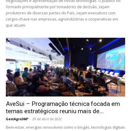
negociações e apresentação de novas tecnologias. O público foi
formado principalmente por tomadores de decisão, sejam
produtores de diversas partes do País, sejam executivos com
cargos-chave nas empresas, agroindústrias e cooperativas em
que atuam.
AveSui – Programação técnica focada em
temas estratégicos reuniu mais de...
GestAgro360º
-
29 de abril de 2022
Bem-estar, energias renováveis como o biogás, tecnologias digitais