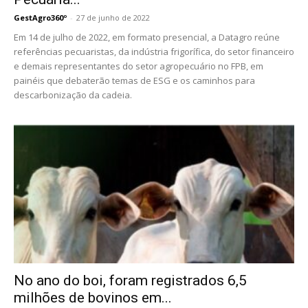
GestAgro360º
-
27 de junho de 2022
Em 14 de julho de 2022, em formato presencial, a Datagro reúne
referências pecuaristas, da indústria frigorífica, do setor financeiro
e demais representantes do setor agropecuário no FPB, em
painéis que debaterão temas de ESG e os caminhos para
descarbonização da cadeia.
No ano do boi, foram registrados 6,5
milhões de bovinos em...