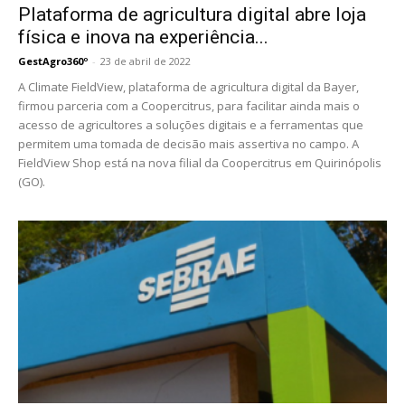
Plataforma de agricultura digital abre loja
física e inova na experiência...
GestAgro360º
-
23 de abril de 2022
A Climate FieldView, plataforma de agricultura digital da Bayer,
firmou parceria com a Coopercitrus, para facilitar ainda mais o
acesso de agricultores a soluções digitais e a ferramentas que
permitem uma tomada de decisão mais assertiva no campo. A
FieldView Shop está na nova filial da Coopercitrus em Quirinópolis
(GO).