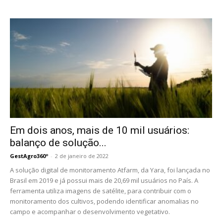
Em dois anos, mais de 10 mil usuários:
balanço de solução...
GestAgro360º
-
2 de janeiro de 2022
A solução digital de monitoramento Atfarm, da Yara, foi lançada no
Brasil em 2019 e já possui mais de 20,69 mil usuários no País. A
ferramenta utiliza imagens de satélite, para contribuir com o
monitoramento dos cultivos, podendo identificar anomalias no
campo e acompanhar o desenvolvimento vegetativo.