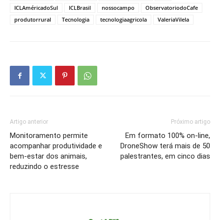
ICLAméricadoSul
ICLBrasil
nossocampo
ObservatoriodoCafe
produtorrural
Tecnologia
tecnologiaagricola
ValeriaVilela
Artigo anterior
Próximo artigo
Monitoramento permite
Em formato 100% on-line,
acompanhar produtividade e
DroneShow terá mais de 50
bem-estar dos animais,
palestrantes, em cinco dias
reduzindo o estresse