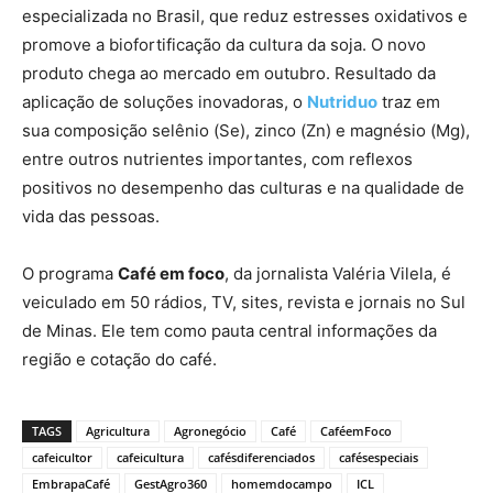
especializada no Brasil, que reduz estresses oxidativos e
promove a biofortificação da cultura da soja. O novo
produto chega ao mercado em outubro. Resultado da
aplicação de soluções inovadoras, o
Nutriduo
traz em
sua composição selênio (Se), zinco (Zn) e magnésio (Mg),
entre outros nutrientes importantes, com reflexos
positivos no desempenho das culturas e na qualidade de
vida das pessoas.
O programa
Café em foco
, da jornalista Valéria Vilela, é
veiculado em 50 rádios, TV, sites, revista e jornais no Sul
de Minas. Ele tem como pauta central informações da
região e cotação do café.
TAGS
Agricultura
Agronegócio
Café
CaféemFoco
cafeicultor
cafeicultura
cafésdiferenciados
cafésespeciais
EmbrapaCafé
GestAgro360
homemdocampo
ICL