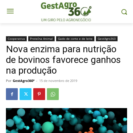
Cooperativa
Proteína Animal
Gado de corte e de leite
GestAgro360
Nova enzima para nutrição
de bovinos favorece ganhos
na produção
Por
GestAgro360º
-
15 de novembro de 2019