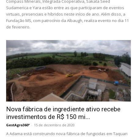
Compass Minerals, Integrada Cooperativa, Sakata Seed
Sudamerica e Yara estão entre as que participaram de eventos
virtuais, presenciais e híbridos neste início de ano. Além disso, a
Fundação MS, com patrocínio da Albaugh, realiza evento no dia 11
de fevereiro.
Nova fábrica de ingrediente ativo recebe
investimentos de R$ 150 mi...
GestAgro360º
-
15 de dezembro de 2020
A Adama está construindo nova fábrica de fungicidas em Taquari