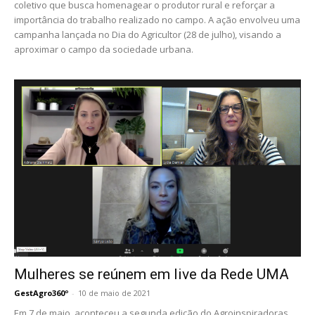
coletivo que busca homenagear o produtor rural e reforçar a
importância do trabalho realizado no campo. A ação envolveu uma
campanha lançada no Dia do Agricultor (28 de julho), visando a
aproximar o campo da sociedade urbana.
Mulheres se reúnem em live da Rede UMA
GestAgro360º
-
10 de maio de 2021
Em 7 de maio, aconteceu a segunda edição do Agroinspiradoras,