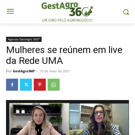
Agenda GestAgro 360°
Mulheres se reúnem em live
da Rede UMA
Por
GestAgro360º
-
10 de maio de 2021