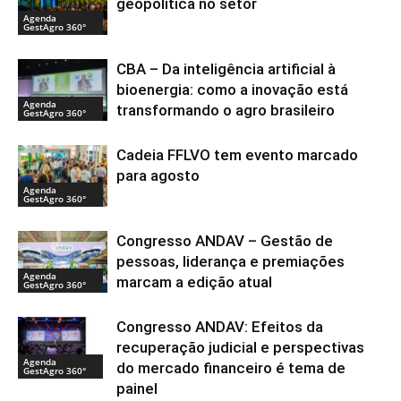
geopolítica no setor
Agenda
GestAgro 360°
CBA – Da inteligência artificial à
bioenergia: como a inovação está
Agenda
transformando o agro brasileiro
GestAgro 360°
Cadeia FFLVO tem evento marcado
para agosto
Agenda
GestAgro 360°
Congresso ANDAV – Gestão de
pessoas, liderança e premiações
Agenda
marcam a edição atual
GestAgro 360°
Congresso ANDAV: Efeitos da
recuperação judicial e perspectivas
Agenda
do mercado financeiro é tema de
GestAgro 360°
painel