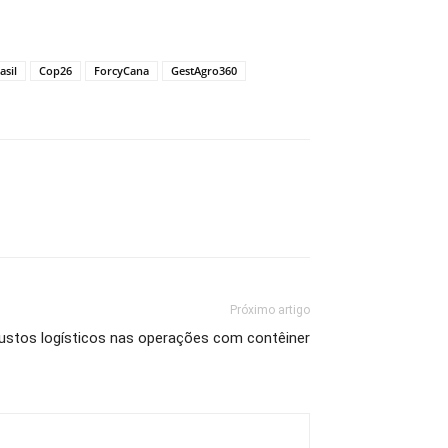
asil
Cop26
ForcyCana
GestAgro360
Próximo artigo
custos logísticos nas operações com contêiner