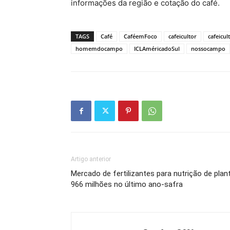
informações da região e cotação do café.
TAGS
Café
CaféemFoco
cafeicultor
cafeicul
homemdocampo
ICLAméricadoSul
nossocampo
Artigo anterior
Mercado de fertilizantes para nutrição de pl
966 milhões no último ano-safra