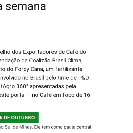
da semana
lho dos Exportadores de Café do
mendação da
Coalizão Brasil Clim
a,
nto do
Forcy Cana
, um fertilizante
envolvido no Brasil pelo time de P&D
stAgro 360° apresentadas pela
deste portal – no Café em foco de 16
16 DE OUTUBRO
is no Sul de Minas. Ele tem como pauta central