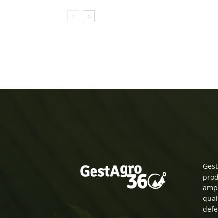
Gest
prod
ampl
qual
defe