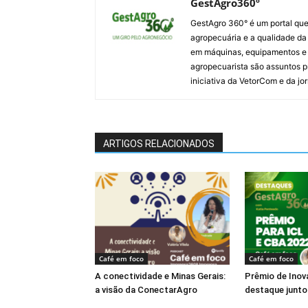
GestAgro360º
GestAgro 360° é um portal que
agropecuária e a qualidade da p
em máquinas, equipamentos e i
agropecuarista são assuntos p
iniciativa da VetorCom e da jo
ARTIGOS RELACIONADOS
Café em foco
Café em foco
A conectividade e Minas Gerais:
Prêmio de Inov
a visão da ConectarAgro
destaque junt