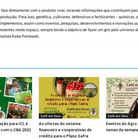
 fala diretamente com o produtor rural, levando informações que contribuem par
rodução. Para isso, genética, cultivares, defensivos e fertilizantes - químicos, 
mplementos, assim como eventos, pesquisas, desenvolvimentos e inovações que 
resentes neste espaço, sempre tendo o objetivo de fazer um giro pelo universo d
rnalista Katia Penteado.
Café em foco
Café em foco
ação para ICL é
As ofertas do sistema
Eventos do Agro 
o com o CBA 2022
financeiro e cooperativas de
temas da seman
crédito para o Plano Safra