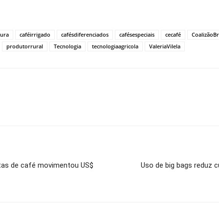
tura
caféirrigado
cafésdiferenciados
cafésespeciais
cecafé
CoalizãoBr
produtorrural
Tecnologia
tecnologiaagricola
ValeriaVilela
antas de café movimentou US$
Uso de big bags reduz 