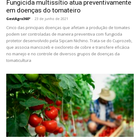
Fungicida multissítio atua preventivamente
em doenças do tomateiro
GestAgro360º
-
23 de junho de 2021
Cinco das principais doenças que afetam a produção de tomates
podem ser controladas de maneira preventiva com fungicida
protetor desenvolvido pela Sipcam Nichino. Trata-se do Cuprozeb,
que associa mancozeb e oxicloreto de cobre e transfere eficácia
no manejo e no controle de diversos grupos de doenças da
tomaticultura