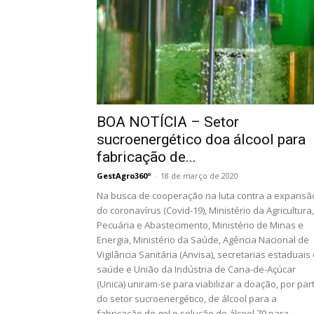
BOA NOTÍCIA – Setor
sucroenergético doa álcool para
fabricação de...
GestAgro360º
-
18 de março de 2020
Na busca de cooperação na luta contra a expansã
do coronavírus (Covid-19), Ministério da Agricultura,
Pecuária e Abastecimento, Ministério de Minas e
Energia, Ministério da Saúde, Agência Nacional de
Vigilância Sanitária (Anvisa), secretarias estaduais
saúde e União da Indústria de Cana-de-Açúcar
(Unica) uniram-se para viabilizar a doação, por par
do setor sucroenergético, de álcool para a
fabricação de gel e solução de álcool 70 para