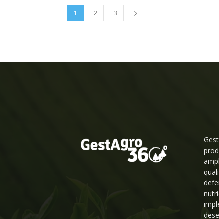
1
2
3
Gest
prod
ampl
qual
defe
nutr
impl
dese