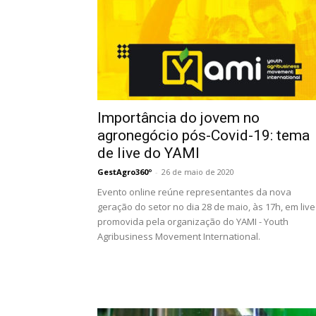
Importância do jovem no
agronegócio pós-Covid-19: tema
de live do YAMI
GestAgro360º
-
26 de maio de 2020
Evento online reúne representantes da nova
geração do setor no dia 28 de maio, às 17h, em live
promovida pela organização do YAMI - Youth
Agribusiness Movement International.