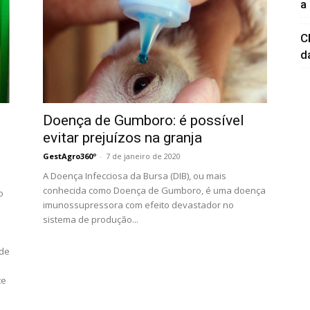
a
C
d
Doença de Gumboro: é possível
evitar prejuízos na granja
GestAgro360º
-
7 de janeiro de 2020
A Doença Infecciosa da Bursa (DIB), ou mais
conhecida como Doença de Gumboro, é uma doença
o
imunossupressora com efeito devastador no
sistema de produção...
 de
te