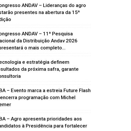
ongresso ANDAV – Lideranças do agro
starão presentes na abertura da 15ª
dição
ongresso ANDAV – 11ª Pesquisa
acional da Distribuição Andav 2026
presentará o mais completo...
ecnologia e estratégia definem
esultados da próxima safra, garante
onsultoria
BA – Evento marca a estreia Future Flash
 encerra programação com Michel
emer
BA – Agro apresenta prioridades aos
andidatos à Presidência para fortalecer