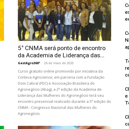
C
e
e
C
N
a
5° CNMA será ponto de encontro
da Academia de Liderança das...
T
GestAgro360º
-
26 de maio de 2020
r
Curso gratuito online promovido por iniciativa da
c
Corteva Agriscience, em parceria com a Fundação
Dom Cabral (FDC) e Associação Brasileira do
C
Agronegócio (Abag), a 2ª edição da Academia de
Liderança das Mulheres do Agronegócio terá seu
e
encontro presencial realizado durante a 5ª edição do
T
CNMA - Congresso Nacional das Mulheres do
Agronegócio.
C
c