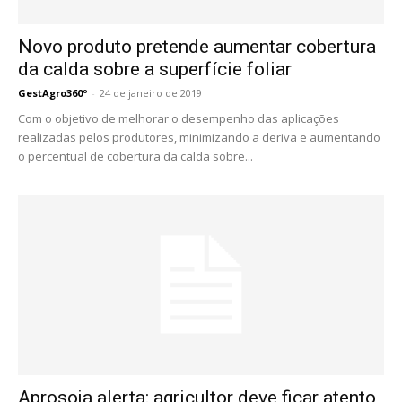
Novo produto pretende aumentar cobertura
da calda sobre a superfície foliar
GestAgro360º
-
24 de janeiro de 2019
Com o objetivo de melhorar o desempenho das aplicações
realizadas pelos produtores, minimizando a deriva e aumentando
o percentual de cobertura da calda sobre...
Aprosoja alerta: agricultor deve ficar atento