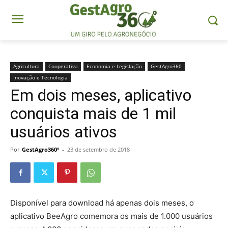
Agricultura
Cooperativa
Economia e Legislação
GestAgro360
Inovação e Tecnologia
Em dois meses, aplicativo
conquista mais de 1 mil
usuários ativos
Por
GestAgro360º
-
23 de setembro de 2018
Disponível para download há apenas dois meses, o
aplicativo BeeAgro comemora os mais de 1.000 usuários