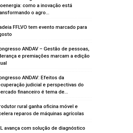
ioenergia: como a inovação está
ransformando o agro...
adeia FFLVO tem evento marcado para
gosto
ongresso ANDAV – Gestão de pessoas,
iderança e premiações marcam a edição
tual
ongresso ANDAV: Efeitos da
ecuperação judicial e perspectivas do
ercado financeiro é tema de...
rodutor rural ganha oficina móvel e
celera reparos de máquinas agrícolas
CL avança com solução de diagnóstico