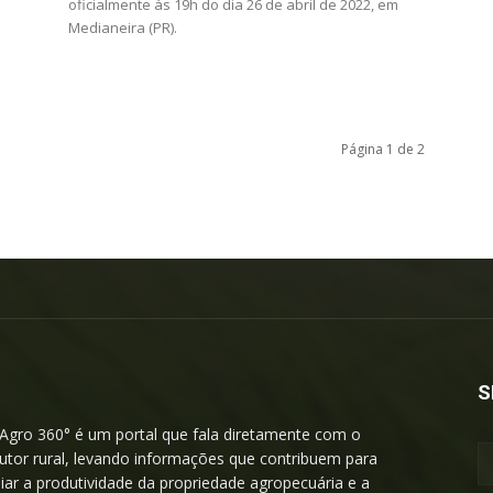
oficialmente às 19h do dia 26 de abril de 2022, em
Medianeira (PR).
Página 1 de 2
S
Agro 360° é um portal que fala diretamente com o
utor rural, levando informações que contribuem para
iar a produtividade da propriedade agropecuária e a