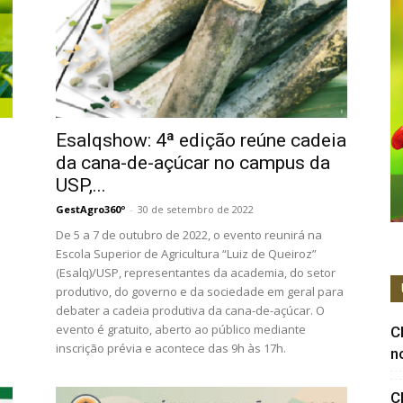
Esalqshow: 4ª edição reúne cadeia
da cana-de-açúcar no campus da
USP,...
GestAgro360º
-
30 de setembro de 2022
De 5 a 7 de outubro de 2022, o evento reunirá na
e
Escola Superior de Agricultura “Luiz de Queiroz”
(Esalq)/USP, representantes da academia, do setor
produtivo, do governo e da sociedade em geral para
debater a cadeia produtiva da cana-de-açúcar. O
evento é gratuito, aberto ao público mediante
C
inscrição prévia e acontece das 9h às 17h.
n
C