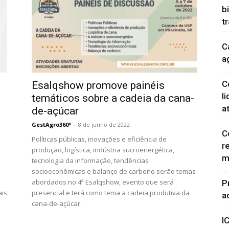
b
t
C
a
C
Esalqshow promove painéis
l
temáticos sobre a cadeia da cana-
a
de-açúcar
GestAgro360º
-
8 de junho de 2022
C
Políticas públicas, inovações e eficiência de
r
produção, logística, indústria sucroenergética,
m
tecnologia da informação, tendências
socioeconômicas e balanço de carbono serão temas
abordados no 4ª Esalqshow, evento que será
P
ais
presencial e terá como tema a cadeia produtiva da
a
cana-de-açúcar.
I