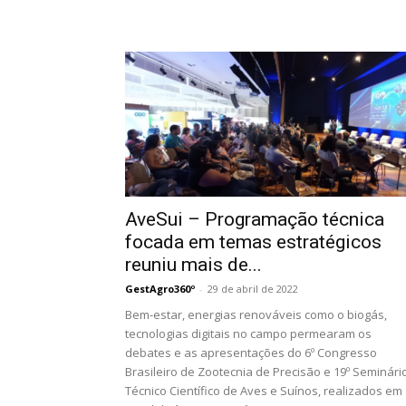
AveSui – Programação técnica
focada em temas estratégicos
reuniu mais de...
GestAgro360º
-
29 de abril de 2022
Bem-estar, energias renováveis como o biogás,
tecnologias digitais no campo permearam os
debates e as apresentações do 6º Congresso
Brasileiro de Zootecnia de Precisão e 19º Seminári
Técnico Científico de Aves e Suínos, realizados em