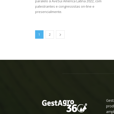
paralelo à AveSui América Latina 2022, com
palestrantes e congressistas on-line e
presencialmente.
1
2
Gest
prod
ampl