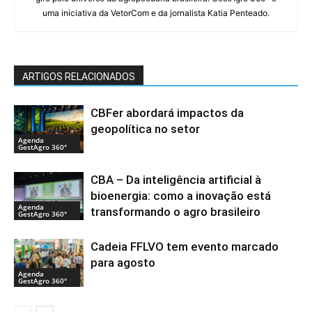
uma iniciativa da VetorCom e da jornalista Katia Penteado.
ARTIGOS RELACIONADOS
CBFer abordará impactos da
geopolítica no setor
Agenda
GestAgro 360°
CBA – Da inteligência artificial à
bioenergia: como a inovação está
Agenda
transformando o agro brasileiro
GestAgro 360°
Cadeia FFLVO tem evento marcado
para agosto
Agenda
GestAgro 360°