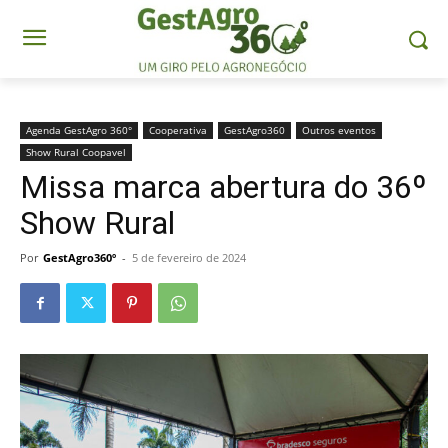
Agenda GestAgro 360°
Cooperativa
GestAgro360
Outros eventos
Show Rural Coopavel
Missa marca abertura do 36º
Show Rural
Por
GestAgro360º
-
5 de fevereiro de 2024