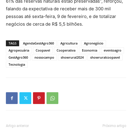
61% das reservas naturais estão preservadas”, reforçou,
falando da expectativa de receber mais de 300 mil
pessoas até sexta-feira, 9 de fevereiro, e de totalizar
negócios de cerca de R$ 5,5 bilhões.
TAGS
AgendaGestAgro360
Agricultura
Agronegócio
Agropecuária
Coopavel
Cooperativa
Economia
eventoagro
GestAgro360
nossocampo
showrural2024
showruralcoopavel
Tecnologia
Artigo anterior
Próximo artigo