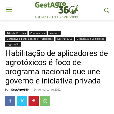
Atitude Positiva
Cooperativa
Insumos
Defensivos, Fertilizantes e Nutrientes
GestAgro360
Economia e Legislação
Legislação
Habilitação de aplicadores de
agrotóxicos é foco de
programa nacional que une
governo e iniciativa privada
Por
GestAgro360º
-
24 de março de 2022