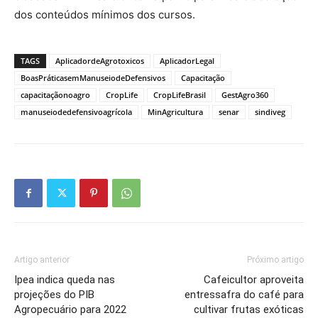
dos conteúdos mínimos dos cursos.
TAGS
AplicadordeAgrotoxicos
AplicadorLegal
BoasPráticasemManuseiodeDefensivos
Capacitação
capacitaçãonoagro
CropLife
CropLifeBrasil
GestAgro360
manuseiodedefensivoagrícola
MinAgricultura
senar
sindiveg
Artigo anterior
Próximo artigo
Ipea indica queda nas
Cafeicultor aproveita
projeções do PIB
entressafra do café para
Agropecuário para 2022
cultivar frutas exóticas