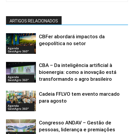
ARTIGOS RELACIONADOS
CBFer abordará impactos da
geopolítica no setor
Agenda
GestAgro 360°
CBA – Da inteligência artificial à
bioenergia: como a inovação está
Agenda
transformando o agro brasileiro
GestAgro 360°
Cadeia FFLVO tem evento marcado
para agosto
Agenda
GestAgro 360°
Congresso ANDAV – Gestão de
pessoas, liderança e premiações