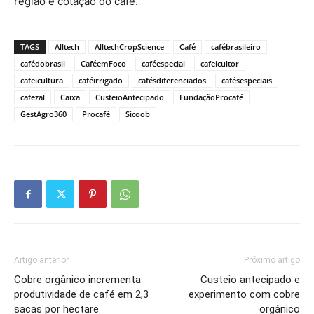
região e cotação do café.
TAGS
Alltech
AlltechCropScience
Café
cafébrasileiro
cafédobrasil
CaféemFoco
caféespecial
cafeicultor
cafeicultura
caféirrigado
cafésdiferenciados
cafésespeciais
cafezal
Caixa
CusteioAntecipado
FundaçãoProcafé
GestAgro360
Procafé
Sicoob
Artigo anterior
Próximo artigo
Cobre orgânico incrementa
Custeio antecipado e
produtividade de café em 2,3
experimento com cobre
sacas por hectare
orgânico