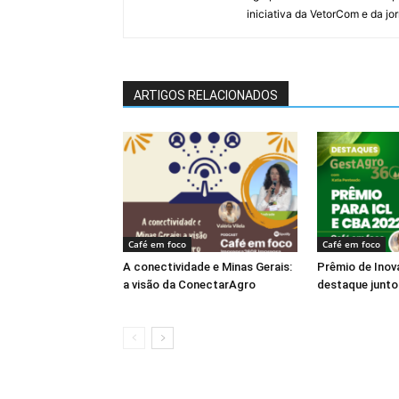
iniciativa da VetorCom e da jo
ARTIGOS RELACIONADOS
Café em foco
Café em foco
A conectividade e Minas Gerais:
Prêmio de Inov
a visão da ConectarAgro
destaque junt