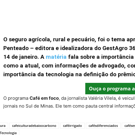
O seguro agrícola, rural e pecuário, foi o tema ap
Penteado – editora e idealizadora do GestAgro 3
14 de janeiro. A
matéria
fala sobre a importância
como a atual, com informações de advogado, co
importância da tecnologia na definição do prêmio
Ouça o programa a
O programa
Café em foco
, da jornalista Valéria Vilela, é veic
jornais no Sul de Minas. Ele tem como pauta central informaçõ
tura
cafeiculturadebaixocarbono
caféirrigado
cafésdiferenciados
cafése
Tecnologia