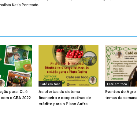
rnalista Katia Penteado.
Café em foco
Café em foco
ação para ICL é
As ofertas do sistema
Eventos do Agro 
o com o CBA 2022
financeiro e cooperativas de
temas da seman
crédito para o Plano Safra