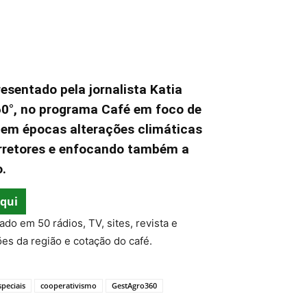
resentado pela jornalista Katia
60°, no programa Café em foco de
 em épocas alterações climáticas
rretores e enfocando também a
.
qui
ulado em 50 rádios, TV, sites, revista e
es da região e cotação do café.
speciais
cooperativismo
GestAgro360