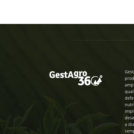
Gest
prod
ampl
qual
defe
nutr
impl
dese
a di
semp