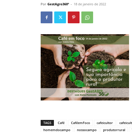
Por
GestAgro360º
-
18 de janeiro de 2022
TAGS
Café
CaféemFoco
cafeicultor
cafeicul
homemdocampo
nossocampo
produtorrural