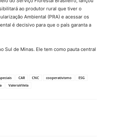
io do Serviço Florestal Brasileiro, lançou
bilitará ao produtor rural que tiver o
ularização Ambiental (PRA) e acessar os
ntal é decisivo para que o país garanta a
is no Sul de Minas. Ele tem como pauta central
speciais
CAR
CNC
cooperativismo
ESG
a
ValeriaVilela