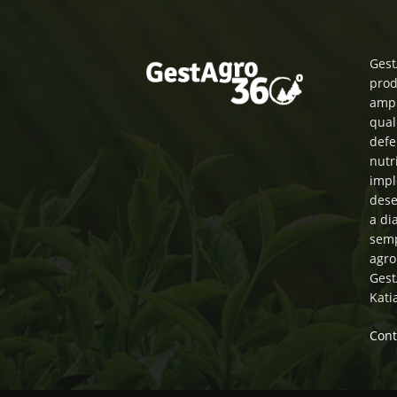
Gest
prod
ampl
qual
defe
nutr
impl
dese
a di
semp
agro
Gest
Kati
Cont