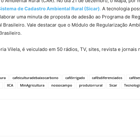
o Ambiental Rural (CAR). No dia 21 de dezembro, o Mapa, por me
istema de Cadastro Ambiental Rural (Sicar)
.
A tecnologia possi
elaborar uma minuta de proposta de adesão ao Programa de Reg
l Brasileiro. Vale destacar que o Módulo de Regularização Ambie
rasileiro.
léria Vilela, é veiculado em 50 rádios, TV, sites, revista e jorna
tura
cafeiculturadebaixocarbono
caféirrigado
cafésdiferenciados
cafése
IICA
MinAgricultura
nossocampo
produtorrural
Sicar
Tecnologi