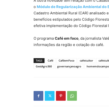
A outra novidade tem relação com o Cadastr
o
M
ódulo de Regularização Ambiental do S
Cadastro Ambiental Rural (CAR) analisado 
benefícios estipulados pelo Código Floresta
efetiva implementação do Código Florestal B
O programa
Café em foco
, da jornalista Va
informações da região e cotação do café.
TAGS
Café
CaféemFoco
cafeicultor
cafeicul
GestAgro360
governançanoagro
homemdocampo