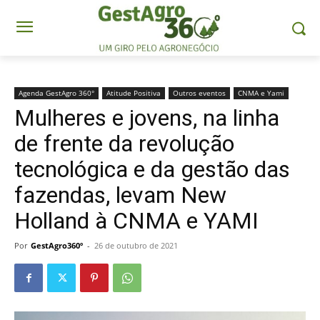
Agenda GestAgro 360°
Atitude Positiva
Outros eventos
CNMA e Yami
Mulheres e jovens, na linha
de frente da revolução
tecnológica e da gestão das
fazendas, levam New
Holland à CNMA e YAMI
Por
GestAgro360º
-
26 de outubro de 2021