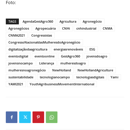
Foto:
TAGS
AgendaGestAgro360
Agricultura
Agronegócio
Agronegócios
Agropecuária
CNHi
cnhindustrial
CNMA
CNMA2021
Congressistas
CongressoNacionaldasMulheresdoAgronegócio
digitalizaçãodaagricultura
energiasrenováveis
ESG
eventodigital
eventoonline
GestAgro360
jovensdoagro
jovensnocampo
Liderança
mulheresdoagro
mulheresnoagronegócio
NewHolland
NewHollandAgriculture
sustentabilidade
tecnologianocampo
tecnologiasdigitais
Yami
YAMI2021
YouthAgribusinessMovementInternational