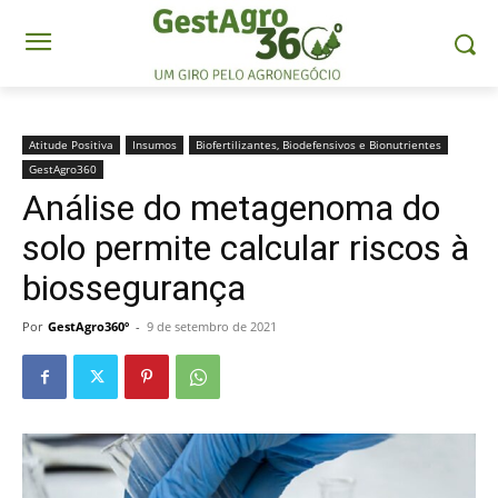
Atitude Positiva
Insumos
Biofertilizantes, Biodefensivos e Bionutrientes
GestAgro360
Análise do metagenoma do
solo permite calcular riscos à
biossegurança
Por
GestAgro360º
-
9 de setembro de 2021