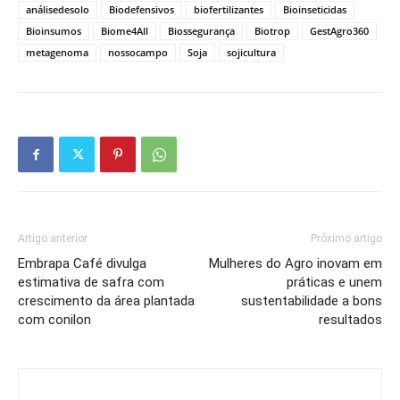
análisedesolo
Biodefensivos
biofertilizantes
Bioinseticidas
Bioinsumos
Biome4All
Biossegurança
Biotrop
GestAgro360
metagenoma
nossocampo
Soja
sojicultura
Artigo anterior
Próximo artigo
Embrapa Café divulga
Mulheres do Agro inovam em
estimativa de safra com
práticas e unem
crescimento da área plantada
sustentabilidade a bons
com conilon
resultados