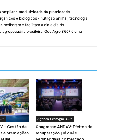
a ampliar a produtividade da propriedade
orgânicos e biológicos - nutrição animal, tecnologia
melhoram e facilitam o dia a dia do
a agropecuária brasileira. GestAgro 360º é uma
60°
Agenda GestAgro 360°
V – Gestão de
Congresso ANDAV: Efeitos da
ça e premiações
recuperação judicial e
atual
perspectivas do mercado