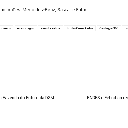
iCaminhões, Mercedes-Benz, Sascar e Eaton.
oneiros
eventoagro
eventoonline
FrotasConectadas
GestAgro360
Lo
da Fazenda do Futuro da DSM
BNDES e Febraban re