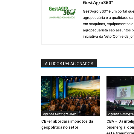
GestAgro360º
GestAgro 360° é um portal que
agropecuária e a qualidade da p
em máquinas, equipamentos e i
agropecuarista são assuntos p
iniciativa da VetorCom e da jo
ARTIGOS RELACIONADOS
Agenda GestAgro 360°
Agenda GestAgro
CBFer abordará impactos da
CBA – Da intelig
geopolítica no setor
bioenergia: co
está transform