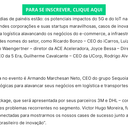
PARA SE INSCREVER, CLIQUE AQUI
ias de painéis estão: os potenciais impactos do 5G e do IoT na 
ndes corporações e suas startups maravilhosas, casos de inova
a logística alavancando os negócios do e-commerce, a infraestr
ndes nomes do setor, como Ricardo Bonzo – CEO do iCarros, Lui
dro Waengertner – diretor da ACE Aceleradora, Joyce Bessa – Di
 CEO da 5 Era, Guilherme Cavalcante – CEO da UCorp, Rodrigo Alv
a no evento é Armando Marchesan Neto, CEO do grupo Sequoia 
gicas para alavancar seus negócios em logística e transportes
rackage, que será apresentada por seus parceiros 3M e DHL – 
es problemas recorrentes no segmento. Victor Hugo Moreira, fu
ectadas para mostrarmos os nossos cases de sucesso junto ao
asileiro de inovação”.