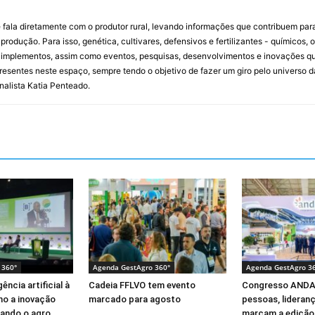
 fala diretamente com o produtor rural, levando informações que contribuem par
rodução. Para isso, genética, cultivares, defensivos e fertilizantes - químicos, 
mplementos, assim como eventos, pesquisas, desenvolvimentos e inovações que 
resentes neste espaço, sempre tendo o objetivo de fazer um giro pelo universo d
rnalista Katia Penteado.
 360°
Agenda GestAgro 360°
Agenda GestAgro 3
ência artificial à
Cadeia FFLVO tem evento
Congresso ANDA
mo a inovação
marcado para agosto
pessoas, lideran
ando o agro
marcam a edição 