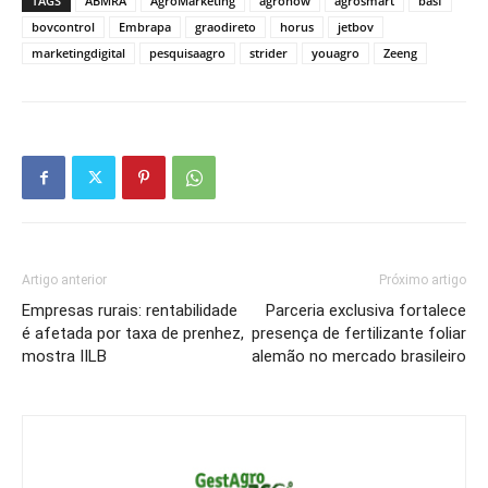
TAGS
ABMRA
AgroMarketing
agronow
agrosmart
basf
bovcontrol
Embrapa
graodireto
horus
jetbov
marketingdigital
pesquisaagro
strider
youagro
Zeeng
Artigo anterior
Próximo artigo
Empresas rurais: rentabilidade
Parceria exclusiva fortalece
é afetada por taxa de prenhez,
presença de fertilizante foliar
mostra IILB
alemão no mercado brasileiro