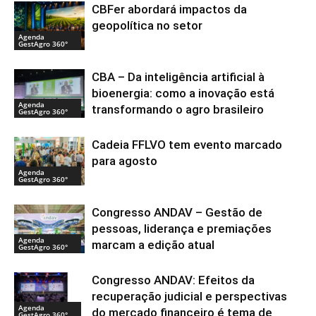
CBFer abordará impactos da
geopolítica no setor
Agenda
GestAgro 360°
CBA – Da inteligência artificial à
bioenergia: como a inovação está
Agenda
transformando o agro brasileiro
GestAgro 360°
Cadeia FFLVO tem evento marcado
para agosto
Agenda
GestAgro 360°
Congresso ANDAV – Gestão de
pessoas, liderança e premiações
Agenda
marcam a edição atual
GestAgro 360°
Congresso ANDAV: Efeitos da
recuperação judicial e perspectivas
Agenda
do mercado financeiro é tema de
GestAgro 360°