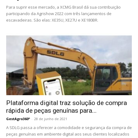
Para suprir esse mercado, a XCMG Brasil dá sua contribuição
participando da Agrishow 2022 com três lançamentos de
escavadeiras. São elas: XE35U, XE27U e XE180BR.
Plataforma digital traz solução de compra
rápida de peças genuínas para...
GestAgro360º
-
28 de junho de 2021
A SDLG passa a oferecer a comodidade e segurança da compra de
peças genuínas em ambiente digital aos seus clientes localizados