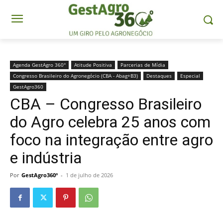
Agenda GestAgro 360°
Atitude Positiva
Parcerias de Mídia
Congresso Brasileiro do Agronegócio (CBA - Abag+B3)
Destaques
Especial
GestAgro360
CBA – Congresso Brasileiro
do Agro celebra 25 anos com
foco na integração entre agro
e indústria
Por
GestAgro360º
-
1 de julho de 2026