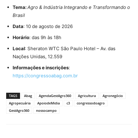
Tema:
Agro & Indústria Integrando e Transformando o
Brasil
Data
: 10 de agosto de 2026
Horário
: das 9h às 18h
Local
: Sheraton WTC São Paulo Hotel – Av. das
Nações Unidas, 12.559
Informações e inscrições
:
https://congressoabag.com.br
TAGS
Abag
AgendaGestAgro360
Agricultura
Agronegócio
Agropecuária
ApoiodeMidia
c3
congressodoagro
GestAgro360
nossocampo