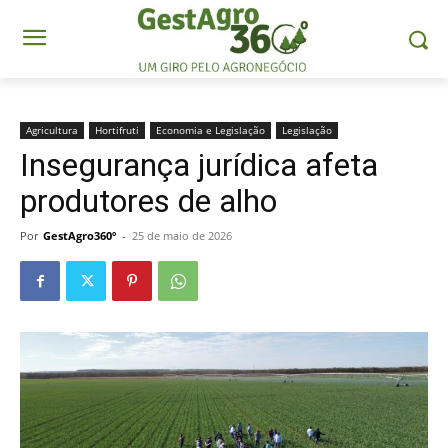
Agricultura
Hortifruti
Economia e Legislação
Legislação
Insegurança jurídica afeta
produtores de alho
Por
GestAgro360º
-
25 de maio de 2026