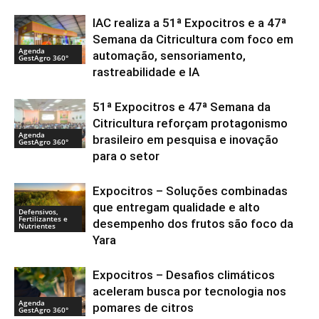
IAC realiza a 51ª Expocitros e a 47ª
Semana da Citricultura com foco em
Agenda
automação, sensoriamento,
GestAgro 360°
rastreabilidade e IA
51ª Expocitros e 47ª Semana da
Citricultura reforçam protagonismo
Agenda
brasileiro em pesquisa e inovação
GestAgro 360°
para o setor
Expocitros – Soluções combinadas
que entregam qualidade e alto
Defensivos,
Fertilizantes e
desempenho dos frutos são foco da
Nutrientes
Yara
Expocitros – Desafios climáticos
aceleram busca por tecnologia nos
Agenda
pomares de citros
GestAgro 360°