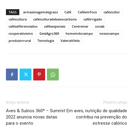
TAGS
armazenagemdegraos
Café
CaféemFoco
cafeicultor
cafeicultura
cafeiculturadebaixocarbono
caféirrigado
cafésdiferenciados
cafésespeciais
Centreinar
conab
cooperativismo
GestAgro360
homemdocampo
nossocampo
produtorrural
Tecnologia
ValeriaVilela
Artigo anterior
Próximo artigo
Aves & Suínos 360º – Summit
Em aves, nutrição de qualidade
2022 anuncia novas datas
contribui na prevenção do
para o evento
estresse calórico