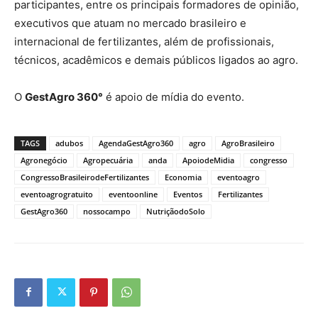
participantes, entre os principais formadores de opinião,
executivos que atuam no mercado brasileiro e
internacional de fertilizantes, além de profissionais,
técnicos, acadêmicos e demais públicos ligados ao agro.
O
GestAgro 360°
é apoio de mídia do evento.
TAGS
adubos
AgendaGestAgro360
agro
AgroBrasileiro
Agronegócio
Agropecuária
anda
ApoiodeMidia
congresso
CongressoBrasileirodeFertilizantes
Economia
eventoagro
eventoagrogratuito
eventoonline
Eventos
Fertilizantes
GestAgro360
nossocampo
NutriçãodoSolo