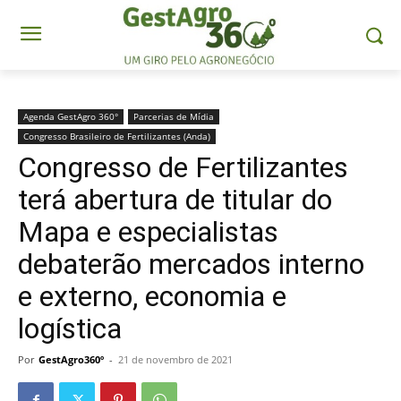
Agenda GestAgro 360°
Parcerias de Mídia
Congresso Brasileiro de Fertilizantes (Anda)
Congresso de Fertilizantes
terá abertura de titular do
Mapa e especialistas
debaterão mercados interno
e externo, economia e
logística
Por
GestAgro360º
-
21 de novembro de 2021