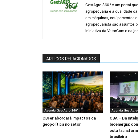
GestAgro 360° é um portal que
agropecuária e a qualidade da p
em máquinas, equipamentos e i
agropecuarista são assuntos p
iniciativa da VetorCom e da jo
ARTIGOS RELACIONADOS
Agenda GestAgro 360°
Agenda GestAgro
CBFer abordará impactos da
CBA – Da intelig
geopolítica no setor
bioenergia: co
está transform
brasileiro