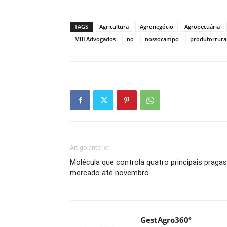
TAGS
Agricultura
Agronegócio
Agropecuária
MBTAdvogados
no
nossocampo
produtorrura
Artigo anterior
Molécula que controla quatro principais praga
mercado até novembro
GestAgro360º