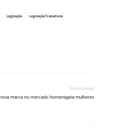
Legislação
LegislaçãoTrabalhista
Próximo artigo
: nova marca no mercado homenageia mulheres