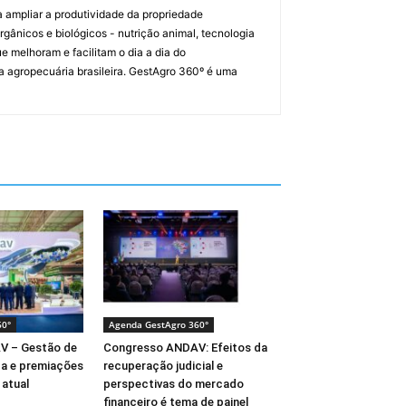
a ampliar a produtividade da propriedade
orgânicos e biológicos - nutrição animal, tecnologia
melhoram e facilitam o dia a dia do
a agropecuária brasileira. GestAgro 360º é uma
60°
Agenda GestAgro 360°
V – Gestão de
Congresso ANDAV: Efeitos da
ça e premiações
recuperação judicial e
atual
perspectivas do mercado
financeiro é tema de painel