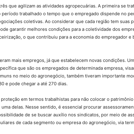
rês que agilizam as atividades agropecuárias. A primeira se trat
 período trabalhado o tempo que o empregado dispende no percu
egociações coletivas. Ao considerar que cada região tem suas p
ode garantir melhores condições para a coletividade dos emp
rceirização, o que contribuiu para a economia do empregador e 
ram mais empregos, já que estabelecem novas condições. Um a
specífica que são os empregados de determinada empresa, visand
comuns no meio do agronegócio, também tiveram importante modi
80 e pode chegar a até 270 dias.
proteção em termos trabalhistas para não colocar o patrimônio
é uma delas. Nesse sentido, é essencial procurar assessorament
ibilidade de se buscar auxílio nos sindicatos, por meio de ass
culiares de cada segmento ou empresa do agronegócio, via te