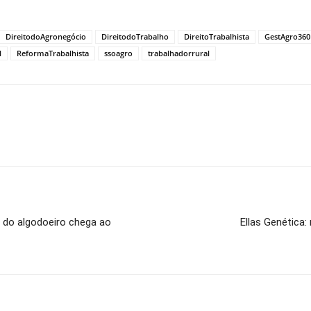
DireitodoAgronegócio
DireitodoTrabalho
DireitoTrabalhista
GestAgro360
l
ReformaTrabalhista
ssoagro
trabalhadorrural
s do algodoeiro chega ao
Ellas Genética