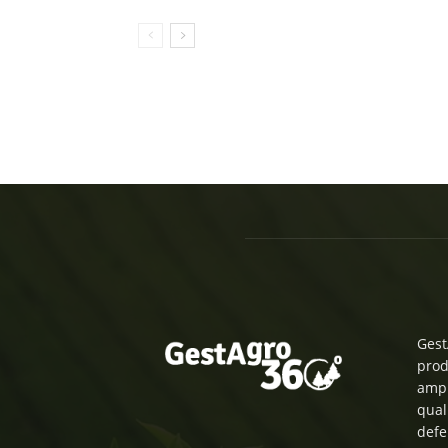
Gest
prod
ampl
qual
defe