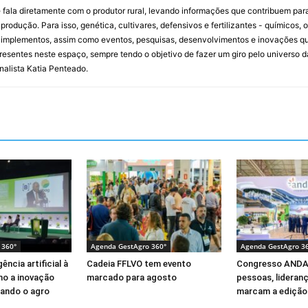
 fala diretamente com o produtor rural, levando informações que contribuem par
rodução. Para isso, genética, cultivares, defensivos e fertilizantes - químicos, 
mplementos, assim como eventos, pesquisas, desenvolvimentos e inovações que 
resentes neste espaço, sempre tendo o objetivo de fazer um giro pelo universo d
rnalista Katia Penteado.
 360°
Agenda GestAgro 360°
Agenda GestAgro 3
ência artificial à
Cadeia FFLVO tem evento
Congresso ANDA
mo a inovação
marcado para agosto
pessoas, lideran
ando o agro
marcam a edição 