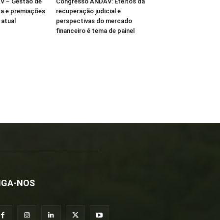
V – Gestão de
Congresso ANDAV: Efeitos da
ça e premiações
recuperação judicial e
atual
perspectivas do mercado
financeiro é tema de painel
IGA-NOS