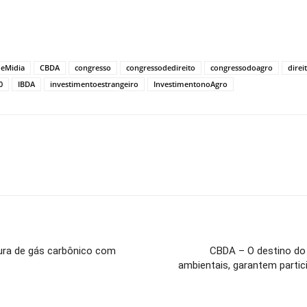
eMidia
CBDA
congresso
congressodedireito
congressodoagro
direi
0
IBDA
investimentoestrangeiro
InvestimentonoAgro
ura de gás carbônico com
CBDA – O destino do B
ambientais, garantem partic