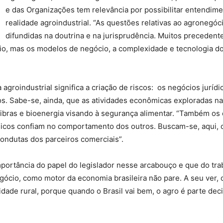
e das Organizações tem relevância por possibilitar entendim
realidade agroindustrial. “As questões relativas ao agronegóc
difundidas na doutrina e na jurisprudência. Muitos preceden
rio, mas os modelos de negócio, a complexidade e tecnologia d
agroindustrial significa a criação de riscos: os negócios juríd
s. Sabe-se, ainda, que as atividades econômicas exploradas nas
ibras e bioenergia visando à segurança alimentar. “Também os
cos confiam no comportamento dos outros. Buscam-se, aqui, c
ondutas dos parceiros comerciais”.
mportância do papel do legislador nesse arcabouço e que do tr
onegócio, como motor da economia brasileira não pare. A seu ve
vidade rural, porque quando o Brasil vai bem, o agro é parte dec