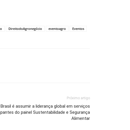
to
DireitodoAgronegócio
eventoagro
Eventos
Próximo artigo
rasil é assumir a liderança global em serviços
ipantes do painel Sustentabilidade e Segurança
Alimentar