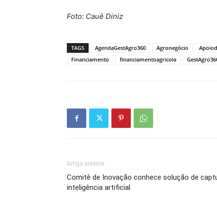
Foto: Cauê Diniz
TAGS
AgendaGestAgro360
Agronegócio
Apoiod
Financiamento
financiamentoagricola
GestAgro36
Artigo anterior
Comitê de Inovação conhece solução de capt
inteligência artificial