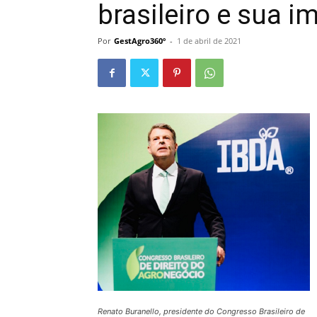
brasileiro e sua 
Por
GestAgro360º
-
1 de abril de 2021
Renato Buranello, presidente do Congresso Brasileiro de