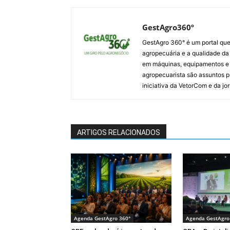
GestAgro360º
GestAgro 360° é um portal que
agropecuária e a qualidade da p
em máquinas, equipamentos e i
agropecuarista são assuntos p
iniciativa da VetorCom e da jo
ARTIGOS RELACIONADOS
Agenda GestAgro 360°
Agenda GestAgro