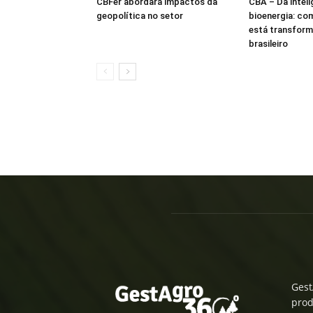
CBFer abordará impactos da
CBA – Da intelig
geopolítica no setor
bioenergia: co
está transform
brasileiro
Gest
prod