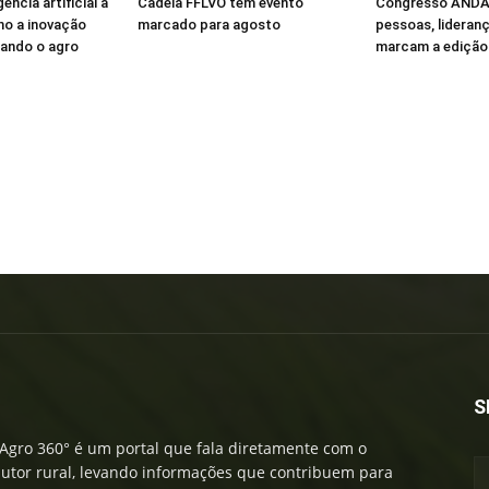
ência artificial à
Cadeia FFLVO tem evento
Congresso ANDA
mo a inovação
marcado para agosto
pessoas, lideran
ando o agro
marcam a edição 
S
Agro 360° é um portal que fala diretamente com o
utor rural, levando informações que contribuem para