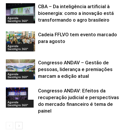
CBA – Da inteligência artificial à
bioenergia: como a inovação está
Agenda
transformando o agro brasileiro
GestAgro 360°
Cadeia FFLVO tem evento marcado
para agosto
Agenda
GestAgro 360°
Congresso ANDAV – Gestão de
pessoas, liderança e premiações
Agenda
marcam a edição atual
GestAgro 360°
Congresso ANDAV: Efeitos da
recuperação judicial e perspectivas
Agenda
do mercado financeiro é tema de
GestAgro 360°
painel