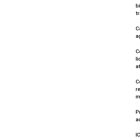
b
t
C
a
C
l
a
C
r
m
P
a
I