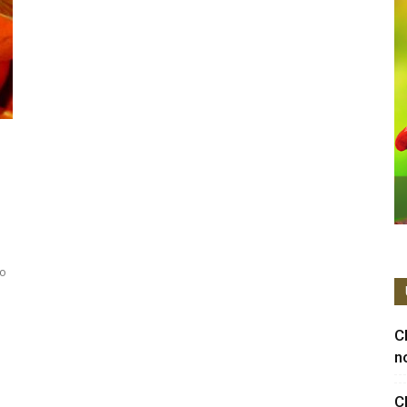
mo
C
n
C