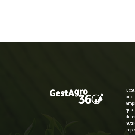
Gest
prod
ampl
qual
defe
nutr
impl