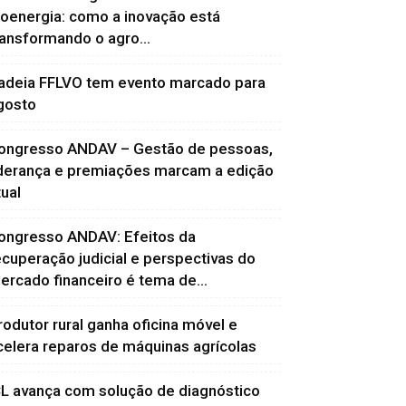
ioenergia: como a inovação está
ransformando o agro...
adeia FFLVO tem evento marcado para
gosto
ongresso ANDAV – Gestão de pessoas,
iderança e premiações marcam a edição
tual
ongresso ANDAV: Efeitos da
ecuperação judicial e perspectivas do
ercado financeiro é tema de...
rodutor rural ganha oficina móvel e
celera reparos de máquinas agrícolas
CL avança com solução de diagnóstico