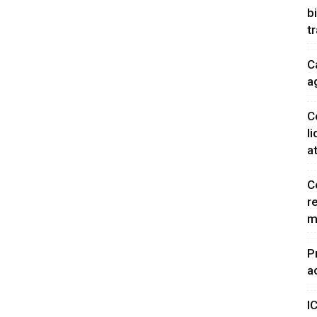
b
t
C
a
C
l
a
C
r
m
P
a
I