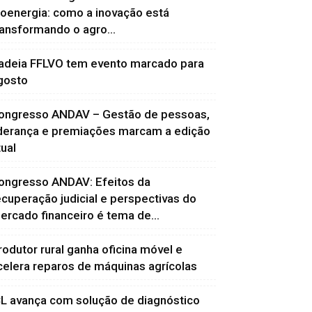
ioenergia: como a inovação está
ransformando o agro...
adeia FFLVO tem evento marcado para
gosto
ongresso ANDAV – Gestão de pessoas,
iderança e premiações marcam a edição
tual
ongresso ANDAV: Efeitos da
ecuperação judicial e perspectivas do
ercado financeiro é tema de...
rodutor rural ganha oficina móvel e
celera reparos de máquinas agrícolas
CL avança com solução de diagnóstico