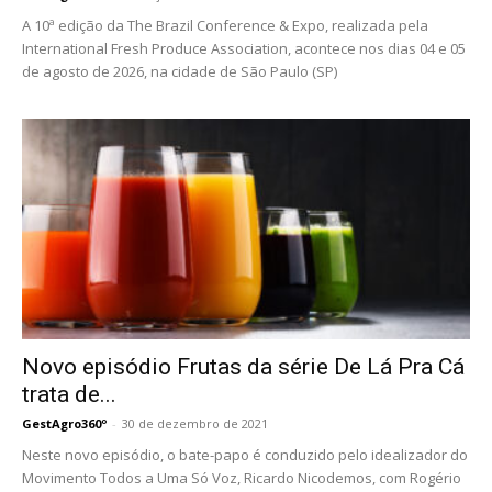
A 10ª edição da The Brazil Conference & Expo, realizada pela
International Fresh Produce Association, acontece nos dias 04 e 05
de agosto de 2026, na cidade de São Paulo (SP)
Novo episódio Frutas da série De Lá Pra Cá
trata de...
GestAgro360º
-
30 de dezembro de 2021
Neste novo episódio, o bate-papo é conduzido pelo idealizador do
Movimento Todos a Uma Só Voz, Ricardo Nicodemos, com Rogério