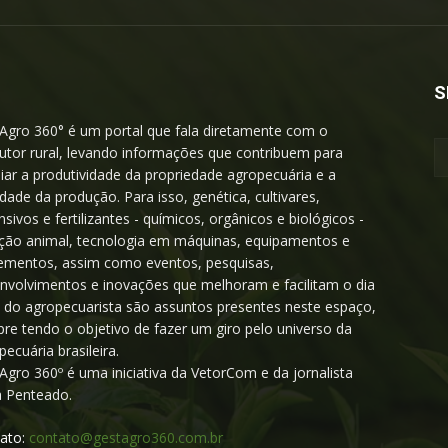
S
Agro 360° é um portal que fala diretamente com o
utor rural, levando informações que contribuem para
iar a produtividade da propriedade agropecuária e a
idade da produção. Para isso, genética, cultivares,
nsivos e fertilizantes - químicos, orgânicos e biológicos -
ição animal, tecnologia em máquinas, equipamentos e
ementos, assim como eventos, pesquisas,
nvolvimentos e inovações que melhoram e facilitam o dia
a do agropecuarista são assuntos presentes neste espaço,
re tendo o objetivo de fazer um giro pelo universo da
pecuária brasileira.
Agro 360º é uma iniciativa da VetorCom e da jornalista
a Penteado.
ato:
contato@gestagro360.com.br