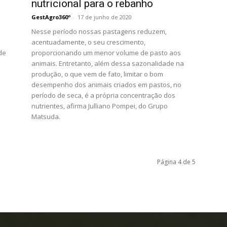
nutricional para o rebanho
GestAgro360º
-
17 de junho de 2020
Nesse período nossas pastagens reduzem,
acentuadamente, o seu crescimento,
de
proporcionando um menor volume de pasto aos
animais. Entretanto, além dessa sazonalidade na
produção, o que vem de fato, limitar o bom
desempenho dos animais criados em pastos, no
período de seca, é a própria concentração dos
nutrientes, afirma Julliano Pompei, do Grupo
Matsuda.
Página 4 de 5