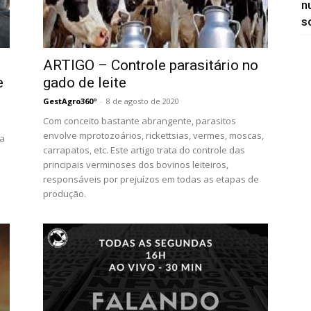
n
so
ARTIGO – Controle parasitário no
e
gado de leite
GestAgro360º
-
8 de agosto de 2020
Com conceito bastante abrangente, parasitos
envolve mprotozoários, rickettsias, vermes, moscas,
da
carrapatos, etc. Este artigo trata do controle das
principais verminoses dos bovinos leiteiros,
responsáveis por prejuízos em todas as etapas de
produção.