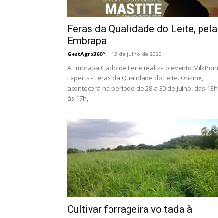
Feras da Qualidade do Leite, pela
Embrapa
GestAgro360º
-
13 de julho de 2020
A Embrapa Gado de Leite realiza o evento MilkPoin
Experts - Feras da Qualidade do Leite. On-line,
acontecerá no período de 28 a 30 de julho, das 13
às 17h,.
Cultivar forrageira voltada à