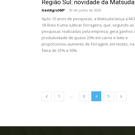
Região Sul: novidade da Matsuda
GestAgro360º
-
30 de junho de 2020
Após 10 anos de pesquisas, a Matsuda lança a MG
18 Áries II uma cultivar forrageira, que, segundo as
pesquisas realizadas pela empresa, gera ganhos 
produtividade de quase 20% em carne e leite e
proporcionou aumento de forragem, em testes, na
faixa de 25% a 30%.
...
1
3
4
5