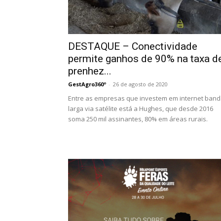
DESTAQUE – Conectividade
permite ganhos de 90% na taxa d
prenhez...
GestAgro360º
-
26 de agosto de 2020
Entre as empresas que investem em internet ban
larga via satélite está a Hughes, que desde 2016
soma 250 mil assinantes, 80% em áreas rurais.