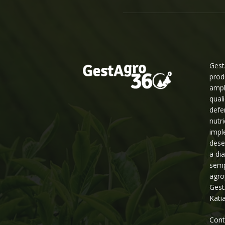
Gest
prod
ampl
qual
defe
nutr
impl
dese
a di
semp
agro
Gest
Kati
Cont