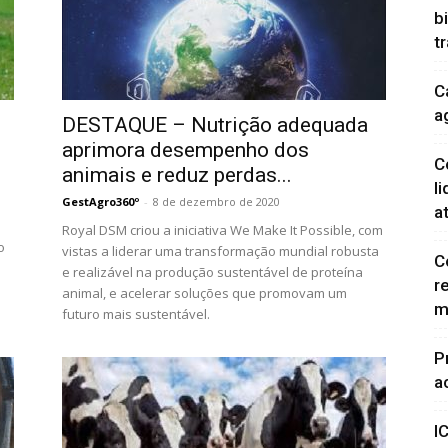
b
t
C
a
DESTAQUE – Nutrição adequada
aprimora desempenho dos
C
animais e reduz perdas...
l
GestAgro360º
-
8 de dezembro de 2020
a
Royal DSM criou a iniciativa We Make It Possible, com
o
vistas a liderar uma transformação mundial robusta
C
e realizável na produção sustentável de proteína
r
animal, e acelerar soluções que promovam um
m
futuro mais sustentável.
P
a
I