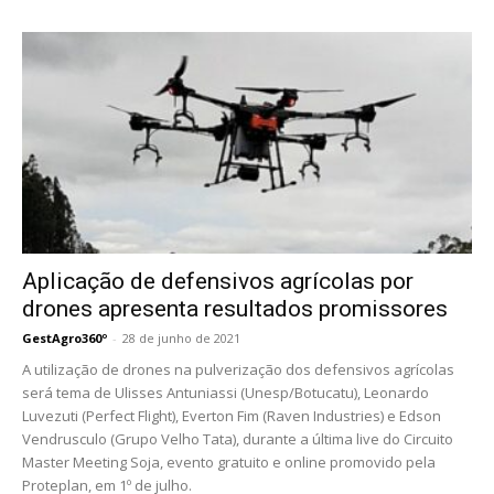
Aplicação de defensivos agrícolas por
drones apresenta resultados promissores
GestAgro360º
-
28 de junho de 2021
A utilização de drones na pulverização dos defensivos agrícolas
será tema de Ulisses Antuniassi (Unesp/Botucatu), Leonardo
Luvezuti (Perfect Flight), Everton Fim (Raven Industries) e Edson
Vendrusculo (Grupo Velho Tata), durante a última live do Circuito
Master Meeting Soja, evento gratuito e online promovido pela
Proteplan, em 1º de julho.