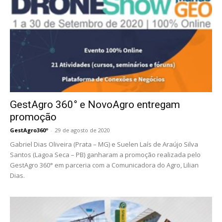
GestAgro 360° e NovoAgro entregam
promoção
GestAgro360º
-
29 de agosto de 2020
Gabriel Dias Oliveira (Prata – MG) e Suelen Laís de Araújo Silva
Santos (Lagoa Seca – PB) ganharam a promoção realizada pelo
GestAgro 360° em parceria com a Comunicadora do Agro, Lilian
Dias.