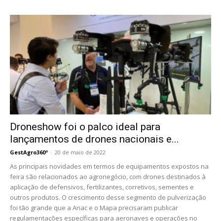
Droneshow foi o palco ideal para
lançamentos de drones nacionais e...
GestAgro360º
-
20 de maio de 2022
As principais novidades em termos de equipamentos expostos na
feira são relacionados ao agronegócio, com drones destinados à
aplicação de defensivos, fertilizantes, corretivos, sementes e
outros produtos. O crescimento desse segmento de pulverização
foi tão grande que a Anac e o Mapa precisaram publicar
regulamentações específicas para aeronaves e operações no