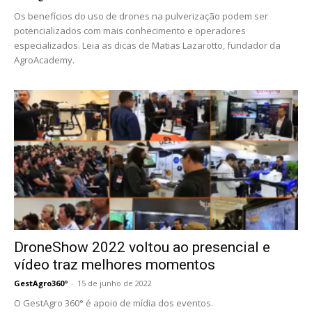
Os benefícios do uso de drones na pulverização podem ser
potencializados com mais conhecimento e operadores
especializados. Leia as dicas de Matias Lazarotto, fundador da
AgroAcademy.
DroneShow 2022 voltou ao presencial e
vídeo traz melhores momentos
GestAgro360º
-
15 de junho de 2022
O GestAgro 360° é apoio de mídia dos eventos.