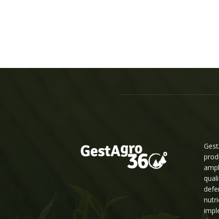
Gest
prod
ampl
qual
defe
nutr
impl