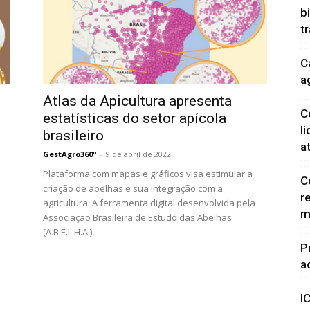
b
t
C
a
Atlas da Apicultura apresenta
C
estatísticas do setor apícola
l
brasileiro
a
GestAgro360º
-
9 de abril de 2022
Plataforma com mapas e gráficos visa estimular a
C
criação de abelhas e sua integração com a
r
agricultura. A ferramenta digital desenvolvida pela
m
Associação Brasileira de Estudo das Abelhas
(A.B.E.L.H.A.)
P
a
I