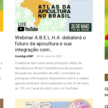
Webinar A.B.E.L.H.A. debaterá o
futuro da apicultura e sua
integração com...
GestAgro360º
-
20 de maio de 2022
 e
O webinar tem como tema principal o Atlas da
a
Apicultura no Brasil. A plataforma de pesquisa,
lançada em dezembro de 2021, consolida as
s
principais informações disponíveis sobre a cadeia
apícola do Brasil. Será realizado no dia 25 de maio,
às 17h, no Canal da A.B.E.L.H.A. no YouTube.
C
n
C