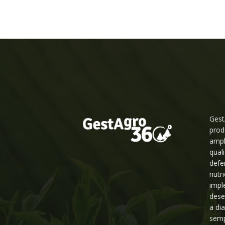
Gest
prod
ampl
qual
defe
nutr
impl
dese
a di
semp