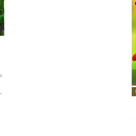
io
”
m