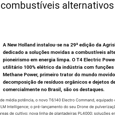
combustíveis alternativos
A New Holland instalou-se na 29ª edição da Agr
dedicado a soluções movidas a combustíveis alte
pioneirismo em energia limpa. O T4 Electric Power
utilitário 100% elétrico da indústria com funçõe
Methane Power, primeiro trator do mundo movido
decomposição de resíduos orgânicos e dejetos de
comercialmente no Brasil, são os destaques.
de média potência, o novo T6.140 Electro Command, equipado c
PLM Intelligence; o pré-lançamento do seu Drone de pulverizaç
eas de cultivo; nova linha de plantadeiras PL4000; soluções em 