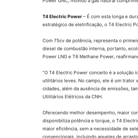
Power GNC, movido a gás natural comprimi
T4 Electric Power
– É com esta longa e dur
estratégico de eletrificação, o T4 Electric 
Com 75cv de potência, representa o primeiro
diesel de combustão interna, portanto, eco
Power LNG e T6 Methane Power, reafirmand
“O T4 Electric Power conceito é a solução i
utilitários leves. No campo, ele é um trato
cidades, além da ausência de emissões, tamb
Utilitários Elétricos da CNH.
Oferecendo melhor desempenho, maior contro
disponibiliza potência e torque, o T4 Ele
maior eficiência, sem a necessidade de sel
convencionais, incluindo aqueles de arrasto