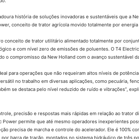
do.
adoura história de soluções inovadoras e sustentáveis que a N
Power, conceito de trator agrícola movido totalmente por energia 
 conceito de trator utilitário alimentado totalmente por conju
lógico e com nível zero de emissões de poluentes. O T4 Electr
o o compromisso da New Holland com o avanço sustentável da 
deal para operações que não requeiram altos níveis de potência
r versátil no trabalho em diversas aplicações, como pecuária, fe
ém se destaca pelo nível reduzido de ruído e vibrações”, expli
le, precisão e respostas mais rápidas em relação ao trator di
ctric Power permite que até mesmo operadores inexperientes p
eção precisa de marcha e controle do acelerador. Ele é 100% c
 por barra de tração, montados no sistema hidráulico de três p