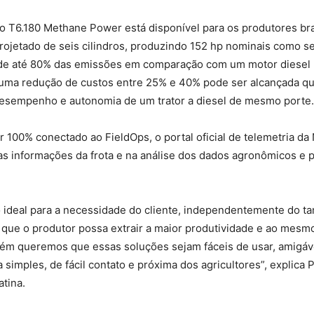
 T6.180 Methane Power está disponível para os produtores bras
jetado de seis cilindros, produzindo 152 hp nominais como se
 de até 80% das emissões em comparação com um motor diesel 
e uma redução de custos entre 25% e 40% pode ser alcançada 
desempenho e autonomia de um trator a diesel de mesmo porte.
100% conectado ao FieldOps, o portal oficial de telemetria da N
 informações da frota e na análise dos dados agronômicos e po
ideal para a necessidade do cliente, independentemente do ta
ue o produtor possa extrair a maior produtividade e ao mesmo
bém queremos que essas soluções sejam fáceis de usar, amigáve
imples, de fácil contato e próxima dos agricultores”, explica 
tina.