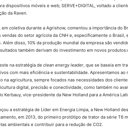
 para dispositivos móveis e web; SERVE+DIGITAL, voltado a cli
ção da Raven.
 em coletiva durante a Agrishow, comentou a importância do Br
vendas do setor agrícola da CNH e, especificamente o Brasil,
. Além disso, 10% da produção mundial da empresa são vendidos
sultados também derivam do investimento em novos produtos:
ste na estratégia de
clean energy leader
, que se baseia em tr
tivos com mais eficiência e sustentabilidade. Apresentamos ao 
na agricultura, sempre focados nas necessidades dos cliente
icultura digital, precisão e conectividade, como também no av
o Kerbauy, vice-presidente da New Holland para a América Lati
çou a estratégia de Líder em Energia Limpa, a New Holland de
çamento, em 2013, do primeiro protótipo de trator da série T6 
s ambientais e contribuir para a redução de CO2.