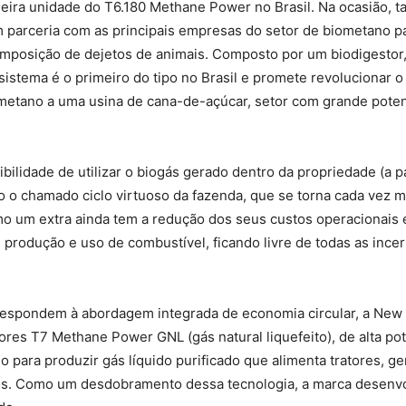
eira unidade do T6.180 Methane Power no Brasil. Na ocasião, t
parceria com as principais empresas do setor de biometano pa
mposição de dejetos de animais. Composto por um biodigestor, 
istema é o primeiro do tipo no Brasil e promete revolucionar 
metano a uma usina de cana-de-açúcar, setor com grande potenc
ibilidade de utilizar o biogás gerado dentro da propriedade (a p
 o chamado ciclo virtuoso da fazenda, que se torna cada vez ma
mo um extra ainda tem a redução dos seus custos operacionais 
m produção e uso de combustível, ficando livre de todas as inc
respondem à abordagem integrada de economia circular, a New
es T7 Methane Power GNL (gás natural liquefeito), de alta potê
ra produzir gás líquido purificado que alimenta tratores, gera 
os. Como um desdobramento dessa tecnologia, a marca desenvol