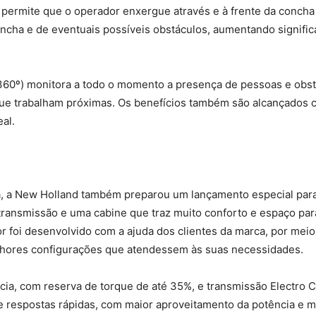
) permite que o operador enxergue através e à frente da concha
concha e de eventuais possíveis obstáculos, aumentando signi
0º) monitora a todo o momento a presença de pessoas e obstá
 que trabalham próximas. Os benefícios também são alcançados
al.
, a New Holland também preparou um lançamento especial para 
ransmissão e uma cabine que traz muito conforto e espaço pa
tor foi desenvolvido com a ajuda dos clientes da marca, por me
melhores configurações que atendessem às suas necessidades.
ncia, com reserva de torque de até 35%, e transmissão Elect
e respostas rápidas, com maior aproveitamento da potência e