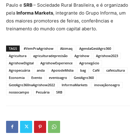
Paulo e
SRB
– Sociedade Rural Brasileira, e é organizado
pela
Informa Markets
, integrante do Grupo Informa, um
dos maiores promotores de feiras, conferências e
treinamento do mundo com capital aberto.
TAGS
#VemPraAgrishow
Abimaq
AgendaGestAgro360
Agricultura
agriculturadeprecisão
Agrishow
Agrishow2023
AgrishowDigital
AgrishowExperience
Agronegócio
Agropecuária
anda
ApoiodeMidia
bag
Café
cafeicultura
Economia
Evento
eventoagro
GestAgro360
GestAgro360naAgrishow2022
InformaMarkets
inovaçãonoagro
nossocampo
Pecuária
SRB