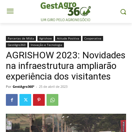
Parcerias de Mídia
Agrishow
Atitude Positiva
Cooperativa
GestAgro360
Inovação e Tecnologia
AGRISHOW 2023: Novidades
na infraestrutura ampliarão
experiência dos visitantes
Por
GestAgro360º
-
25 de abril de 2023