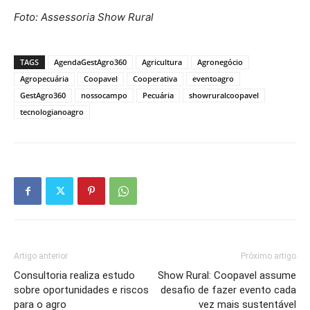
Foto: Assessoria Show Rural
TAGS
AgendaGestAgro360
Agricultura
Agronegócio
Agropecuária
Coopavel
Cooperativa
eventoagro
GestAgro360
nossocampo
Pecuária
showruralcoopavel
tecnologianoagro
Artigo anterior
Próximo artigo
Consultoria realiza estudo
Show Rural: Coopavel assume
sobre oportunidades e riscos
desafio de fazer evento cada
para o agro
vez mais sustentável