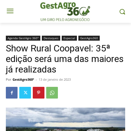
Agenda GestAgro 360°
Destaques
Especial
GestAgro360
Show Rural Coopavel: 35ª
edição será uma das maiores
já realizadas
Por
GestAgro360º
-
13 de janeiro de 2023