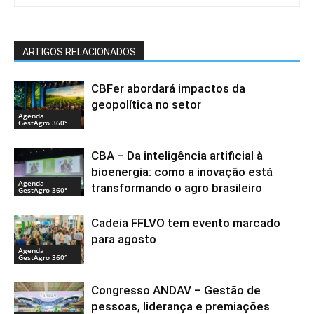
ARTIGOS RELACIONADOS
CBFer abordará impactos da
geopolítica no setor
Agenda
GestAgro 360°
CBA – Da inteligência artificial à
bioenergia: como a inovação está
Agenda
transformando o agro brasileiro
GestAgro 360°
Cadeia FFLVO tem evento marcado
para agosto
Agenda
GestAgro 360°
Congresso ANDAV – Gestão de
pessoas, liderança e premiações