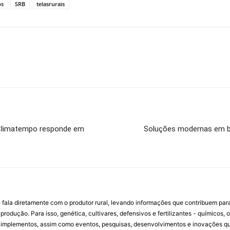
ps
SRB
telasrurais
 Climatempo responde em
Soluções modernas em ba
 fala diretamente com o produtor rural, levando informações que contribuem par
rodução. Para isso, genética, cultivares, defensivos e fertilizantes - químicos, 
mplementos, assim como eventos, pesquisas, desenvolvimentos e inovações que 