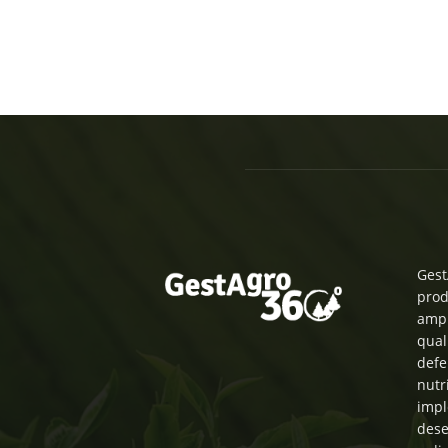
Gest
prod
ampl
qual
defe
nutr
impl
dese