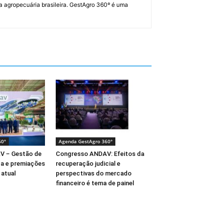
a agropecuária brasileira. GestAgro 360º é uma
60°
Agenda GestAgro 360°
V – Gestão de
Congresso ANDAV: Efeitos da
ça e premiações
recuperação judicial e
atual
perspectivas do mercado
financeiro é tema de painel