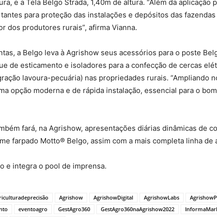
ra, e a Tela Belgo Strada, 1,40m de altura. “Além da aplicação p
ortantes para proteção das instalações e depósitos das fazenda
r dos produtores rurais”, afirma Vianna.
ntas, a Belgo leva à Agrishow seus acessórios para o poste Belg
 de esticamento e isoladores para a confecção de cercas elétri
egração lavoura-pecuária) nas propriedades rurais. “Ampliando 
uma opção moderna e de rápida instalação, essencial para o bo
ambém fará, na Agrishow, apresentações diárias dinâmicas de c
ame farpado Motto® Belgo, assim com a mais completa linha de
o e integra o pool de imprensa.
riculturadeprecisão
Agrishow
AgrishowDigital
AgrishowLabs
AgrishowP
nto
eventoagro
GestAgro360
GestAgro360naAgrishow2022
InformaMar