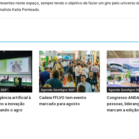
resentes neste espaço, sempre tendo o objetivo de fazer um giro pelo universo d
rnalista Katia Penteado.
 360°
Agenda GestAgro 360°
Agenda GestAgro 3
ência artificial à
Cadeia FFLVO tem evento
Congresso ANDA
mo a inovação
marcado para agosto
pessoas, lideran
ando o agro
marcam a edição 