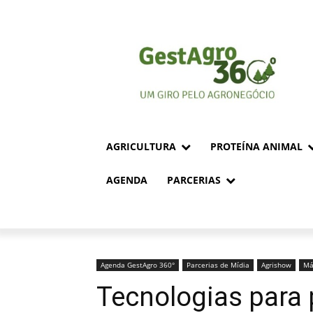
AGRICULTURA
PROTEÍNA ANIMAL
AGENDA
PARCERIAS
Agenda GestAgro 360°
Parcerias de Mídia
Agrishow
Má
Tecnologias para p