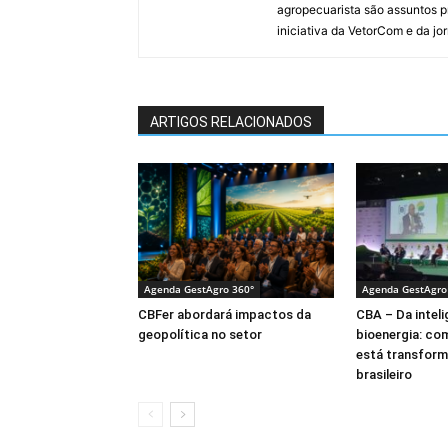
agropecuarista são assuntos p
iniciativa da VetorCom e da jo
ARTIGOS RELACIONADOS
Agenda GestAgro 360°
Agenda GestAgro
CBFer abordará impactos da
CBA – Da intelig
geopolítica no setor
bioenergia: co
está transform
brasileiro