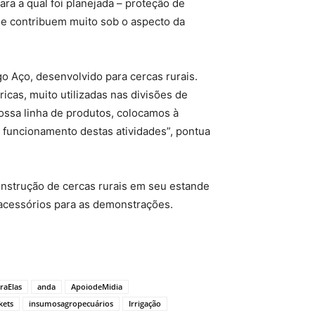
ara a qual foi planejada – proteção de
s e contribuem muito sob o aspecto da
o Aço, desenvolvido para cercas rurais.
cas, muito utilizadas nas divisões de
nossa linha de produtos, colocamos à
m funcionamento destas atividades”, pontua
onstrução de cercas rurais em seu estande
 acessórios para as demonstrações.
raElas
anda
ApoiodeMidia
kets
insumosagropecuários
Irrigação