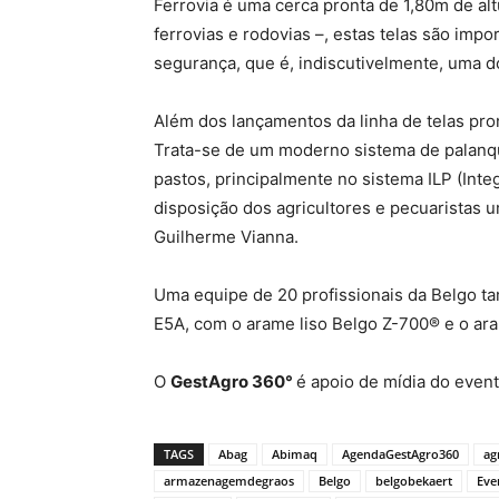
Ferrovia é uma cerca pronta de 1,80m de altu
ferrovias e rodovias –, estas telas são imp
segurança, que é, indiscutivelmente, uma do
Além dos lançamentos da linha de telas pro
Trata-se de um moderno sistema de palanque
pastos, principalmente no sistema ILP (Int
disposição dos agricultores e pecuaristas 
Guilherme Vianna.
Uma equipe de 20 profissionais da Belgo t
E5A, com o arame liso Belgo Z-700® e o ar
O
GestAgro 360°
é apoio de mídia do event
TAGS
Abag
Abimaq
AgendaGestAgro360
ag
armazenagemdegraos
Belgo
belgobekaert
Eve