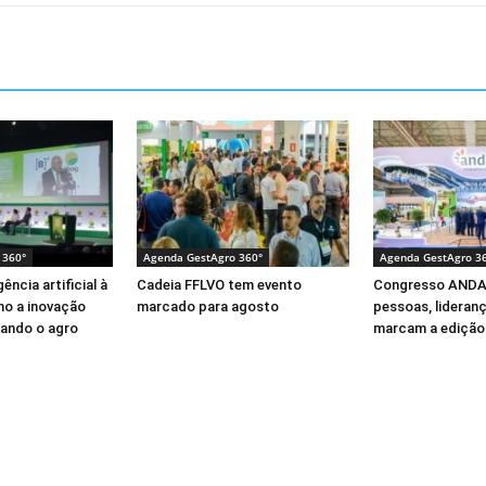
 360°
Agenda GestAgro 360°
Agenda GestAgro 3
ência artificial à
Cadeia FFLVO tem evento
Congresso ANDA
mo a inovação
marcado para agosto
pessoas, lideran
ando o agro
marcam a edição 