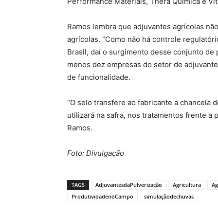
Performance Materials, Thera Química e Vitt
Ramos lembra que adjuvantes agrícolas não
agrícolas. “Como não há controle regulató
Brasil, daí o surgimento desse conjunto de
menos dez empresas do setor de adjuvantes,
de funcionalidade.
“O selo transfere ao fabricante a chancela
utilizará na safra, nos tratamentos frente 
Ramos.
Foto: Divulgação
TAGS
AdjuvantesdaPulverização
Agricultura
Ag
ProdutividadenoCampo
simulaçãodechuvas