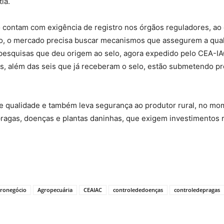
ia.
 contam com exigência de registro nos órgãos reguladores, ao 
rio, o mercado precisa buscar mecanismos que assegurem a qua
 pesquisas que deu origem ao selo, agora expedido pelo CEA-I
 além das seis que já receberam o selo, estão submetendo prod
 de qualidade e também leva segurança ao produtor rural, no m
a pragas, doenças e plantas daninhas, que exigem investimentos 
ronegócio
Agropecuária
CEAIAC
controlededoenças
controledepragas