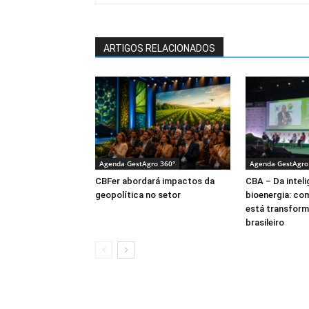
ARTIGOS RELACIONADOS
Agenda GestAgro 360°
Agenda GestAgro
CBFer abordará impactos da
CBA – Da intelig
geopolítica no setor
bioenergia: co
está transform
brasileiro