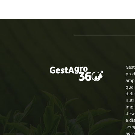
Gest
prod
ampl
qual
defe
nutr
impl
dese
a di
semp
agro