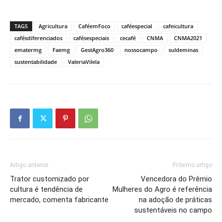
TAGS
Agricultura
CaféemFoco
caféespecial
cafeicultura
cafésdiferenciados
cafésespeciais
cecafé
CNMA
CNMA2021
ematermg
Faemg
GestAgro360
nossocampo
suldeminas
sustentabilidade
ValeriaVilela
Artigo anterior
Próximo artigo
Trator customizado por
Vencedora do Prêmio
cultura é tendência de
Mulheres do Agro é referência
mercado, comenta fabricante
na adoção de práticas
sustentáveis no campo