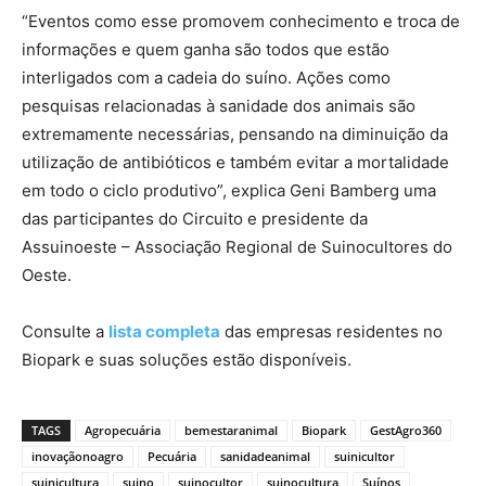
“Eventos como esse promovem conhecimento e troca de
informações e quem ganha são todos que estão
interligados com a cadeia do suíno. Ações como
pesquisas relacionadas à sanidade dos animais são
extremamente necessárias, pensando na diminuição da
utilização de antibióticos e também evitar a mortalidade
em todo o ciclo produtivo”, explica Geni Bamberg uma
das participantes do Circuito e presidente da
Assuinoeste – Associação Regional de Suinocultores do
Oeste.
Consulte a
lista completa
das empresas residentes no
Biopark e suas soluções estão disponíveis.
TAGS
Agropecuária
bemestaranimal
Biopark
GestAgro360
inovaçãonoagro
Pecuária
sanidadeanimal
suinicultor
suinicultura
suino
suinocultor
suinocultura
Suínos