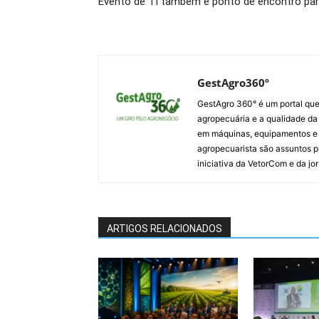
Evento de TI também é ponto de encontro para
GestAgro360º
GestAgro 360° é um portal que
agropecuária e a qualidade da p
em máquinas, equipamentos e i
agropecuarista são assuntos p
iniciativa da VetorCom e da jo
ARTIGOS RELACIONADOS