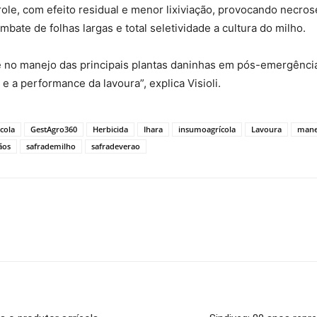
ole, com efeito residual e menor lixiviação, provocando necros
bate de folhas largas e total seletividade a cultura do milho.
e no manejo das principais plantas daninhas em pós-emergência
e a performance da lavoura”, explica Visioli.
cola
GestAgro360
Herbicida
Ihara
insumoagrícola
Lavoura
mane
ãos
safrademilho
safradeverao