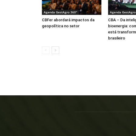
Agenda GestAgro 360°
Agenda GestAgro
CBFer abordará impactos da
CBA – Da intelig
geopolítica no setor
bioenergia: co
está transform
brasileiro