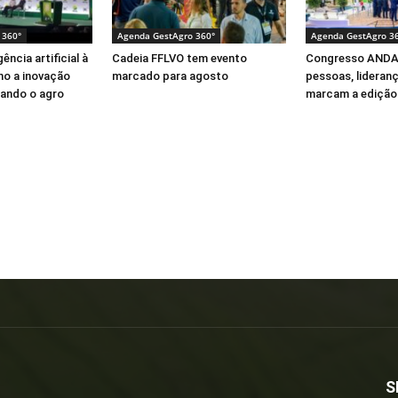
 360°
Agenda GestAgro 360°
Agenda GestAgro 3
ência artificial à
Cadeia FFLVO tem evento
Congresso ANDA
mo a inovação
marcado para agosto
pessoas, lideran
ando o agro
marcam a edição 
S