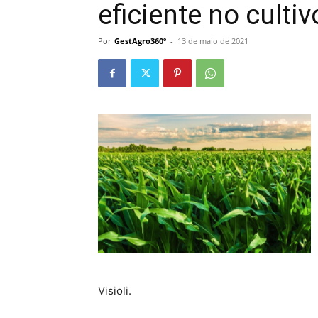
eficiente no culti
Por
GestAgro360º
-
13 de maio de 2021
Visioli.