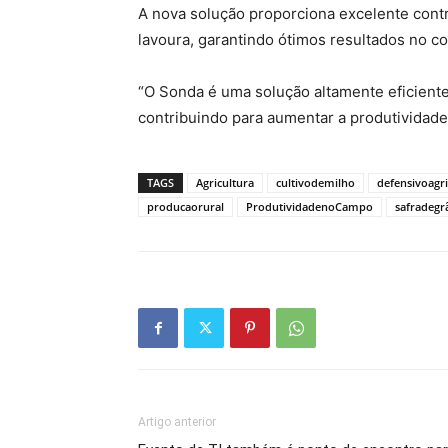
A nova solução proporciona excelente contr
lavoura, garantindo ótimos resultados no com
“O Sonda é uma solução altamente eficient
contribuindo para aumentar a produtividade 
TAGS
Agricultura
cultivodemilho
defensivoagri
producaorural
ProdutividadenoCampo
safradegr
Artigo anterior