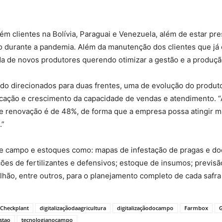
 clientes na Bolívia, Paraguai e Venezuela, além de estar pre
ço durante a pandemia. Além da manutenção dos clientes que já
de novos produtores querendo otimizar a gestão e a produção 
do direcionados para duas frentes, uma de evolução do produt
ificação e crescimento da capacidade de vendas e atendimento. 
e renovação é de 48%, de forma que a empresa possa atingir 
.”
e campo e estoques como: mapas de infestação de pragas e do
ções de fertilizantes e defensivos; estoque de insumos; previsã
alhão, entre outros, para o planejamento completo de cada safra 
Checkplant
digitalizaçãodaagricultura
digitalizaçãodocampo
Farmbox
G
stao
tecnologianocampo