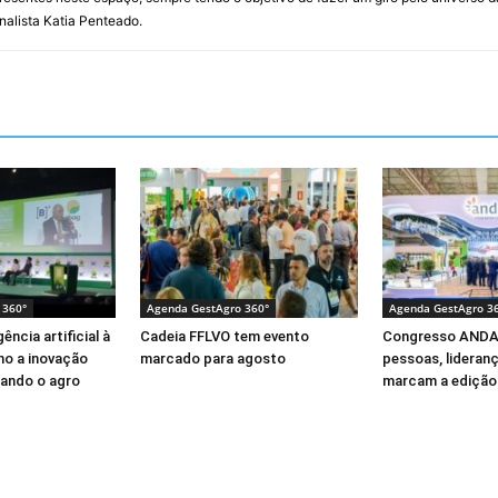
rnalista Katia Penteado.
 360°
Agenda GestAgro 360°
Agenda GestAgro 3
ência artificial à
Cadeia FFLVO tem evento
Congresso ANDA
mo a inovação
marcado para agosto
pessoas, lideran
ando o agro
marcam a edição 