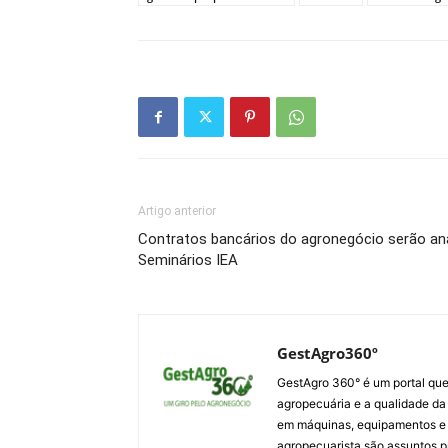
Artigo anterior
Contratos bancários do agronegócio serão ana
Seminários IEA
GestAgro360º
GestAgro 360° é um portal que
agropecuária e a qualidade da p
em máquinas, equipamentos e i
agropecuarista são assuntos p