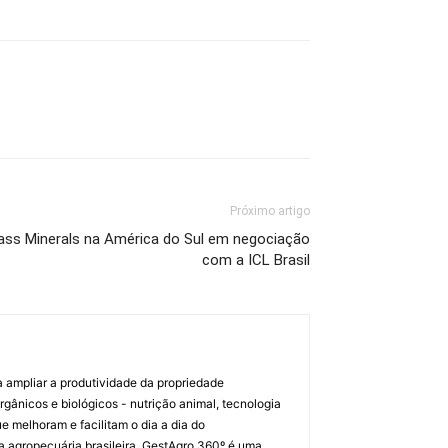
Próximo artigo
ass Minerals na América do Sul em negociação
com a ICL Brasil
a ampliar a produtividade da propriedade
orgânicos e biológicos - nutrição animal, tecnologia
melhoram e facilitam o dia a dia do
a agropecuária brasileira. GestAgro 360º é uma