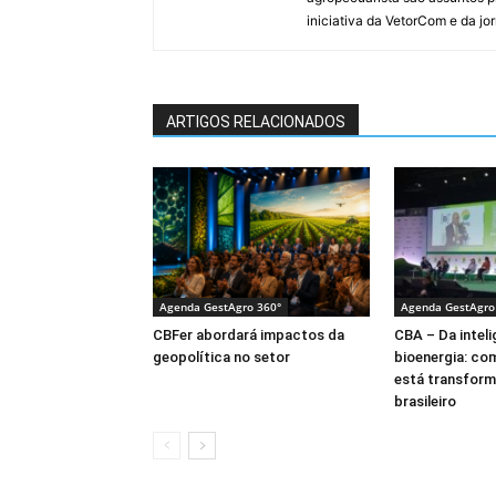
iniciativa da VetorCom e da jo
ARTIGOS RELACIONADOS
Agenda GestAgro 360°
Agenda GestAgro
CBFer abordará impactos da
CBA – Da intelig
geopolítica no setor
bioenergia: co
está transform
brasileiro