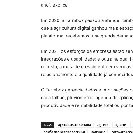
ano”, explica.
Em 2020, a Farmbox passou a atender também
que a agricultura digital ganhou mais espa
plataforma, recebemos uma grande demanda 
Em 2021, os esforços da empresa estão sen
integrações e usabilidade; e outra na qual
robusta, a meta de crescimento em vendas 
relacionamento e a qualidade já conhecidos
O Farmbox gerencia dados e informações d
cada talhão; pluviometria; agenda de aplica
produtividade e rentabilidade total ou por t
TAGS
agriculturaconectada
AgTech
agtechs
gestãodepropriedaderural
software
softwaredege