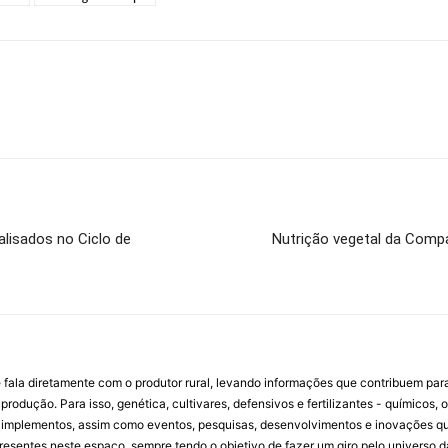
lisados no Ciclo de
Nutrição vegetal da Comp
 fala diretamente com o produtor rural, levando informações que contribuem par
rodução. Para isso, genética, cultivares, defensivos e fertilizantes - químicos, 
mplementos, assim como eventos, pesquisas, desenvolvimentos e inovações que 
resentes neste espaço, sempre tendo o objetivo de fazer um giro pelo universo d