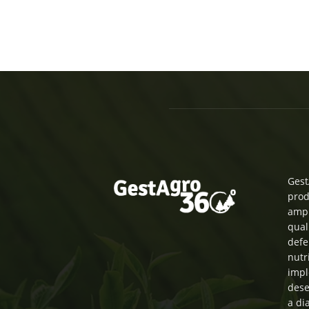
Gest
prod
ampl
qual
defe
nutr
impl
dese
a di