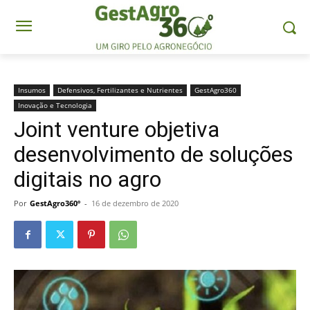
Insumos
Defensivos, Fertilizantes e Nutrientes
GestAgro360
Inovação e Tecnologia
Joint venture objetiva
desenvolvimento de soluções
digitais no agro
Por
GestAgro360º
-
16 de dezembro de 2020