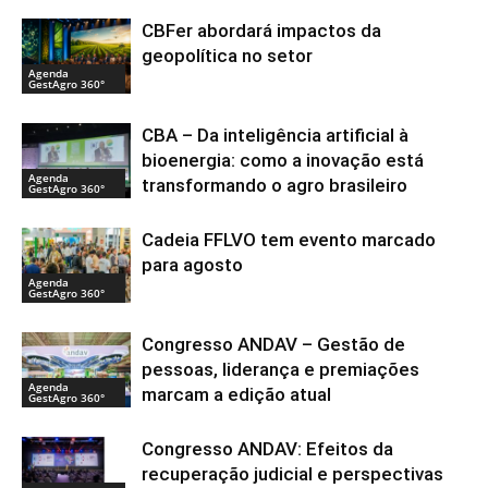
CBFer abordará impactos da
geopolítica no setor
Agenda
GestAgro 360°
CBA – Da inteligência artificial à
bioenergia: como a inovação está
Agenda
transformando o agro brasileiro
GestAgro 360°
Cadeia FFLVO tem evento marcado
para agosto
Agenda
GestAgro 360°
Congresso ANDAV – Gestão de
pessoas, liderança e premiações
Agenda
marcam a edição atual
GestAgro 360°
Congresso ANDAV: Efeitos da
recuperação judicial e perspectivas