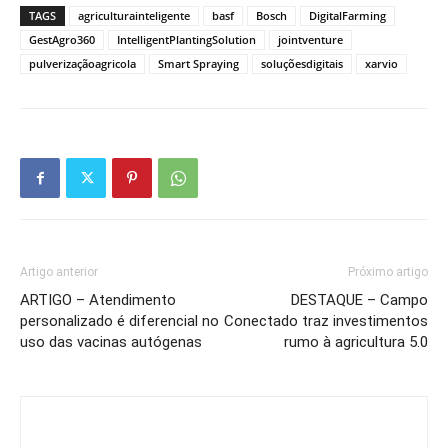
TAGS
agriculturainteligente
basf
Bosch
DigitalFarming
GestAgro360
IntelligentPlantingSolution
jointventure
pulverizaçãoagricola
Smart Spraying
soluçõesdigitais
xarvio
Artigo anterior
Próximo artigo
ARTIGO – Atendimento
DESTAQUE – Campo
personalizado é diferencial no
Conectado traz investimentos
uso das vacinas autógenas
rumo à agricultura 5.0